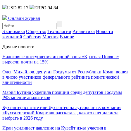
USD 82.17
ЕВРО 94.84
Онлайн журнал
Экономика
Общество
Технологии
Аналитика
Новости
компаний
События
Мнения
В мире
Другие новости
Налоговые поступления игорной зоны «Красная Поляна»
выросли почти на 15%
Олег Михайлов, депутат Госдумы от Республики Коми, вошел
в число участников федерального рейтинга политической
влиятельности
Мария Бутина укрепила позиции среди депутатов Госдумы
РФ: мнение аналитиков
Бухгалтер в штате или бухгалтер на аутсорсинге: компания
«Бухгалтерский Квартал» рассказала, какого специалиста
выбрать в 2026 году
Иран усиливает давление на Кувейт из-за участия в