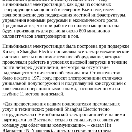
Ниньбиньская электростанция, как одна из основных
генерирующих мощностей в северном Вьетнаме, имеет
важное значение для поддержания местной инфраструктуры,
управления водными ресурсами и экономического роста.
Предполагается, что при работе на полную мощность она
будет производить для региона около 800 миллионов
киловатт-часов электроэнергии в год.
Ниньбиньская электростанция была построена при поддержке
Китая, а Shanghai Electric поставляла все электромеханические
системы, котлы и вспомогательное оборудование, которые
продолжали работать в условиях высокой нагрузки в течение
почти четырех десятилетий, несмотря на отсутствие
надлежащего технического обслуживания. Строительство
было начато в 1971 году, проект электростанции отличался
уникальной полупогружной и полуплавучей конструкцией с
ключевыми операционными зонами, расположенными на
глубине 11 метров под землей.
«Для предоставления нашим пользователям премиальных
услуг и технических решений Shanghai Electric тесно
сотрудничачала с Ниньбиньской электростанцией и нашими
партнерами во Вьетнаме, создав специальную сервисную
команду для облегчения коммуникации», – сказал Ни
Юаньпенг (Ni Yuanpeng), директор сервисного отдела