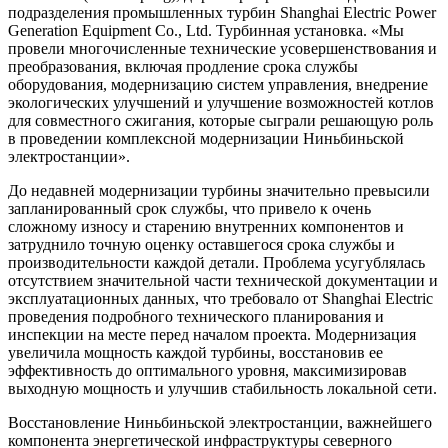
подразделения промышленных турбин Shanghai Electric Power
Generation Equipment Co., Ltd. Турбинная установка. «Мы
провели многочисленные технические усовершенствования и
преобразования, включая продление срока службы
оборудования, модернизацию систем управления, внедрение
экологических улучшений и улучшение возможностей котлов
для совместного сжигания, которые сыграли решающую роль
в проведении комплексной модернизации Ниньбиньской
электростанции».
До недавней модернизации турбины значительно превысили
запланированный срок службы, что привело к очень
сложному износу и старению внутренних компонентов и
затруднило точную оценку оставшегося срока службы и
производительности каждой детали. Проблема усугублялась
отсутствием значительной части технической документации и
эксплуатационных данных, что требовало от Shanghai Electric
проведения подробного технического планирования и
инспекции на месте перед началом проекта. Модернизация
увеличила мощность каждой турбины, восстановив ее
эффективность до оптимального уровня, максимизировав
выходную мощность и улучшив стабильность локальной сети.
Восстановление Ниньбиньской электростанции, важнейшего
компонента энергетической инфраструктуры северного