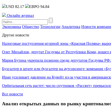
USD 82.17
ЕВРО 94.84
Онлайн журнал
Экономика
Общество
Технологии
Аналитика
Новости компан
Другие новости
Налоговые поступления игорной зоны «Красная Поляна» выро
Олег Михайлов, депутат Госдумы от Республики Коми, вошел в
Мария Бутина укрепила позиции среди депутатов Госдумы РФ:
Бухгалтер в штате или бухгалтер на аутсорсинге: компания «Бу
Иран усиливает давление на Кувейт из-за участия в американс
Орбитальная сеть растет: число спутников «Рассвет» превысил
Все новости
Анализ открытых данных по рынку криптовалю