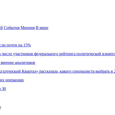
ий
События
Мнения
В мире
сли почти на 15%
 число участников федерального рейтинга политической влияте
 мнение аналитиков
хгалтерский Квартал» рассказала, какого специалиста выбрать в 
ких операциях
о 30
т