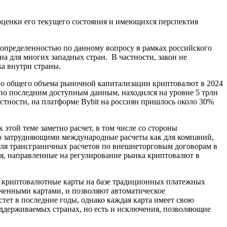
 оценки его текущего состояния и имеющихся перспектив
неопределенностью по данному вопросу в рамках российского
на для многих западных стран. В частности, закон не
жа внутри страны.
него общего объема рыночной капитализации криптовалют в 2024
 по последним доступным данным, находился на уровне 5 трлн
астности, на платформе Bybit на россиян пришлось около 30%
этой теме заметно расчет, в том числе со стороны
но затрудняющими международные расчеты как для компаний,
для трансграничных расчетов по внешнеторговым договорам в
я, направленные на регулирование рынка криптовалют в
т криптовалютные карты на базе традиционных платежных
ченными картами, и позволяют автоматическое
ет в последние годы, однако каждая карта имеет свою
ддерживаемых странах, но есть и исключения, позволяющие