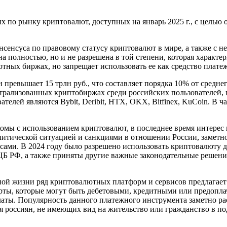
 по рынку криптовалют, доступных на январь 2025 г., с целью
нсенсуса по правовому статусу криптовалют в мире, а также с 
а полностью, но и не разрешена в той степени, которая характер
тных биржах, но запрещает использовать ее как средство плате
н превышает 15 трлн руб., что составляет порядка 10% от сред
ентрализованных криптобиржах среди российских пользователей,
елей являются Bybit, Deribit, HTX, OKX, Bitfinex, KuCoin. В ч
мы с использованием криптовалют, в последнее время интерес к 
олитической ситуацией и санкциями в отношении России, замет
сами. В 2024 году было разрешено использовать криптовалюту 
ЦБ РФ, а также приняты другие важные законодательные решени
ной жизни ряд криптовалютных платформ и сервисов предлагае
арты, которые могут быть дебетовыми, кредитными или предопла
ты. Популярность данного платежного инструмента заметно раст
 россиян, не имеющих вид на жительство или гражданство в по