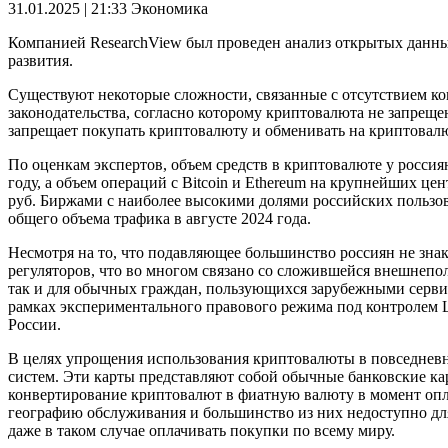
31.01.2025 | 21:33
Экономика
Компанией ResearchView был проведен анализ открытых данных
развития.
Существуют некоторые сложности, связанные с отсутствием ко
законодательства, согласно которому криптовалюта не запрещен
запрещает покупать криптовалюту и обменивать на криптовалю
По оценкам экспертов, объем средств в криптовалюте у россия
году, а объем операций с Bitcoin и Ethereum на крупнейших ц
руб. Биржами с наиболее высокими долями российских пользоват
общего объема трафика в августе 2024 года.
Несмотря на то, что подавляющее большинство россиян не знако
регуляторов, что во многом связано со сложившейся внешнеп
так и для обычных граждан, пользующихся зарубежными серви
рамках экспериментального правового режима под контролем 
России.
В целях упрощения использования криптовалюты в повседнев
систем. Эти карты представляют собой обычные банковские к
конвертирование криптовалют в фиатную валюту в момент опла
географию обслуживания и большинство из них недоступно для
даже в таком случае оплачивать покупки по всему миру.