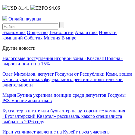
USD 81.41
ЕВРО 94.06
Онлайн журнал
Экономика
Общество
Технологии
Аналитика
Новости
компаний
События
Мнения
В мире
Другие новости
Налоговые поступления игорной зоны «Красная Поляна»
выросли почти на 15%
Олег Михайлов, депутат Госдумы от Республики Коми, вошел
в число участников федерального рейтинга политической
влиятельности
Мария Бутина укрепила позиции среди депутатов Госдумы
РФ: мнение аналитиков
Бухгалтер в штате или бухгалтер на аутсорсинге: компания
«Бухгалтерский Квартал» рассказала, какого специалиста
выбрать в 2026 году
Иран усиливает давление на Кувейт из-за участия в