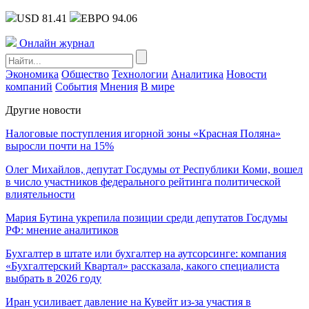
USD 81.41
ЕВРО 94.06
Онлайн журнал
Экономика
Общество
Технологии
Аналитика
Новости
компаний
События
Мнения
В мире
Другие новости
Налоговые поступления игорной зоны «Красная Поляна»
выросли почти на 15%
Олег Михайлов, депутат Госдумы от Республики Коми, вошел
в число участников федерального рейтинга политической
влиятельности
Мария Бутина укрепила позиции среди депутатов Госдумы
РФ: мнение аналитиков
Бухгалтер в штате или бухгалтер на аутсорсинге: компания
«Бухгалтерский Квартал» рассказала, какого специалиста
выбрать в 2026 году
Иран усиливает давление на Кувейт из-за участия в