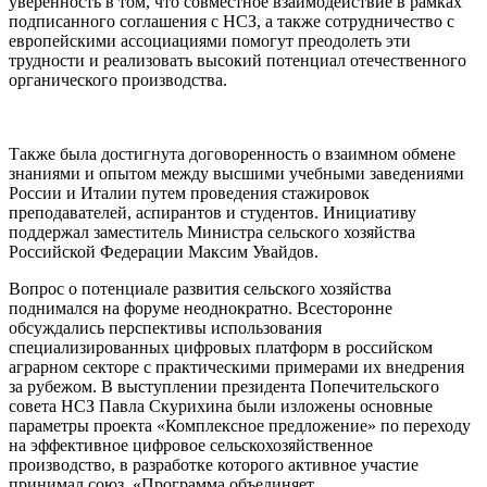
уверенность в том, что совместное взаимодействие в рамках
подписанного соглашения с НСЗ, а также сотрудничество с
европейскими ассоциациями помогут преодолеть эти
трудности и реализовать высокий потенциал отечественного
органического производства.
Также была достигнута договоренность о взаимном обмене
знаниями и опытом между высшими учебными заведениями
России и Италии путем проведения стажировок
преподавателей, аспирантов и студентов. Инициативу
поддержал заместитель Министра сельского хозяйства
Российской Федерации Максим Увайдов.
Вопрос о потенциале развития сельского хозяйства
поднимался на форуме неоднократно. Всесторонне
обсуждались перспективы использования
специализированных цифровых платформ в российском
аграрном секторе с практическими примерами их внедрения
за рубежом. В выступлении президента Попечительского
совета НСЗ Павла Скурихина были изложены основные
параметры проекта «Комплексное предложение» по переходу
на эффективное цифровое сельскохозяйственное
производство, в разработке которого активное участие
принимал союз. «Программа объединяет