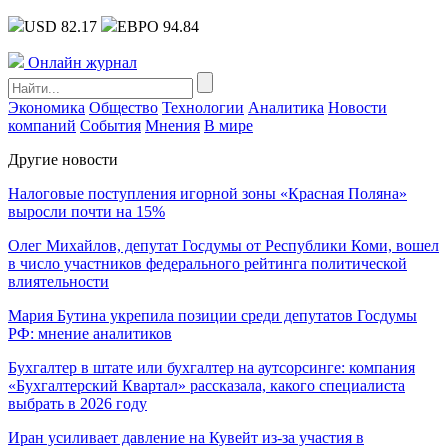
USD 82.17
ЕВРО 94.84
Онлайн журнал
Экономика
Общество
Технологии
Аналитика
Новости
компаний
События
Мнения
В мире
Другие новости
Налоговые поступления игорной зоны «Красная Поляна»
выросли почти на 15%
Олег Михайлов, депутат Госдумы от Республики Коми, вошел
в число участников федерального рейтинга политической
влиятельности
Мария Бутина укрепила позиции среди депутатов Госдумы
РФ: мнение аналитиков
Бухгалтер в штате или бухгалтер на аутсорсинге: компания
«Бухгалтерский Квартал» рассказала, какого специалиста
выбрать в 2026 году
Иран усиливает давление на Кувейт из-за участия в