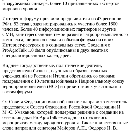
и зарубежных спикера, более 10 приглашенных экспертов
мирового уровня.
Интерес к форуму проявили представители из 43 регионов
РФ и 53 стран, зарегистрировались к участию более 1600
человек. Более 40 информационных партнеров и другие
СМИ, заинтересованные темой развития агропромышленного
комплекса, широко освещали события форума на своих
Интернет-ресурсах и в социальных сетях. Сведения о
ProAgroTalk 1.0 были опубликованы в двух десятках
специализированных календарей.
Видные государственные, политические деятели,
представители бизнеса, научных и образовательных
учреждений из России и Италии обратились со словами
поздравления с 10-летним юбилеем к Национальному союзу
зернопроизводителей (НСЗ) и приветствия к участникам и
гостям форума.
От Совета Федерации видеообращение направил заместитель
председателя Совета Федерации Российской Федерации И.
М.-С. Умаханов, который поддержал решение о создании на
базе площадки ProAgroTalk ежегодного отраслевого
мероприятия международного уровня. Также приветственные
слова направили сенаторы Майоров А.П., Федоров Н. В.,