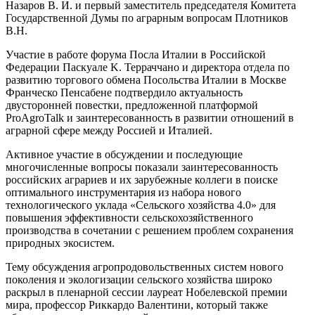
Назаров В. И. и первый заместитель председателя Комитета
Государственной Думы по аграрным вопросам Плотников
В.Н.
Участие в работе форума Посла Италии в Российской
Федерации Паскуале K. Терраччано и директора отдела по
развитию торгового обмена Посольства Италии в Москве
Франческо Пенсабене подтвердило актуальность
двусторонней повестки, предложенной платформой
ProAgroTalk и заинтересованность в развитии отношений в
аграрной сфере между Россией и Италией.
Активное участие в обсуждении и последующие
многочисленные вопросы показали заинтересованность
российских аграриев и их зарубежные коллеги в поиске
оптимального инструментария из набора нового
технологического уклада «Сельского хозяйства 4.0» для
повышения эффективности сельскохозяйственного
производства в сочетании с решением проблем сохранения
природных экосистем.
Тему обсуждения агропродовольственных систем нового
поколения и экологизации сельского хозяйства широко
раскрыл в пленарной сессии лауреат Нобелевской премии
мира, профессор Риккардо Валентини, который также