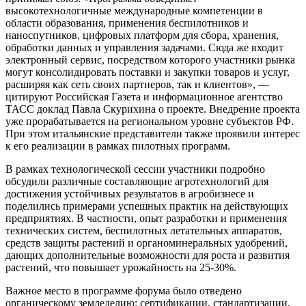
высокотехнологичные международные компетенции в
области образования, применения беспилотников и
наноспутников, цифровых платформ для сбора, хранения,
обработки данных и управления задачами. Сюда же входит
электронный сервис, посредством которого участники рынка
могут консолидировать поставки и закупки товаров и услуг,
расширяя как сеть своих партнеров, так и клиентов», —
цитируют Российская Газета и информационное агентство
ТАСС доклад Павла Скурихина о проекте. Внедрение проекта
уже прорабатывается на региональном уровне субъектов РФ.
При этом итальянские представители также проявили интерес
к его реализации в рамках пилотных программ.
В рамках технологической сессии участники подробно
обсудили различные составляющие агротехнологий для
достижения устойчивых результатов в агробизнесе и
поделились примерами успешных практик на действующих
предприятиях. В частности, опыт разработки и применения
технических систем, беспилотных летательных аппаратов,
средств защиты растений и органоминеральных удобрений,
дающих дополнительные возможности для роста и развития
растений, что повышает урожайность на 25-30%.
Важное место в программе форума было отведено
органическому земледелию: сертификации, стандартизации,