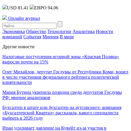
USD 81.41
ЕВРО 94.06
Онлайн журнал
Экономика
Общество
Технологии
Аналитика
Новости
компаний
События
Мнения
В мире
Другие новости
Налоговые поступления игорной зоны «Красная Поляна»
выросли почти на 15%
Олег Михайлов, депутат Госдумы от Республики Коми, вошел
в число участников федерального рейтинга политической
влиятельности
Мария Бутина укрепила позиции среди депутатов Госдумы
РФ: мнение аналитиков
Бухгалтер в штате или бухгалтер на аутсорсинге: компания
«Бухгалтерский Квартал» рассказала, какого специалиста
выбрать в 2026 году
Иран усиливает давление на Кувейт из-за участия в