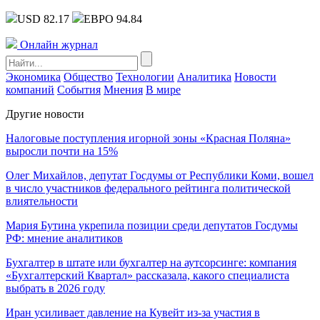
USD 82.17
ЕВРО 94.84
Онлайн журнал
Экономика
Общество
Технологии
Аналитика
Новости
компаний
События
Мнения
В мире
Другие новости
Налоговые поступления игорной зоны «Красная Поляна»
выросли почти на 15%
Олег Михайлов, депутат Госдумы от Республики Коми, вошел
в число участников федерального рейтинга политической
влиятельности
Мария Бутина укрепила позиции среди депутатов Госдумы
РФ: мнение аналитиков
Бухгалтер в штате или бухгалтер на аутсорсинге: компания
«Бухгалтерский Квартал» рассказала, какого специалиста
выбрать в 2026 году
Иран усиливает давление на Кувейт из-за участия в