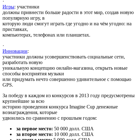
·
Игры
: участники
должны привнести больше радости в этот мир, создав новую
популярную игру, в
которую люди смогут играть где угодно и на чём угодно: на
приставках,
компьютерах, телефонах или планшетах.
·
Инновации
:
участники должны усовершенствовать социальные сети,
разработать новую
уникальную концепцию онлайн-магазина, открыть новые
способы восприятия музыки
или придумать нечто совершенно удивительное с помощью
GPS.
За победу в каждом из конкурсов в 2013 году предусмотрены
крупнейшие за всю
историю проведения конкурса Imagine Cup денежные
вознаграждения, которые
удвоились по сравнению с прошлым годом:
за первое место:
50 000 долл. США
за второе место:
10 000 долл. США
за третье место:
5 000 долл. США