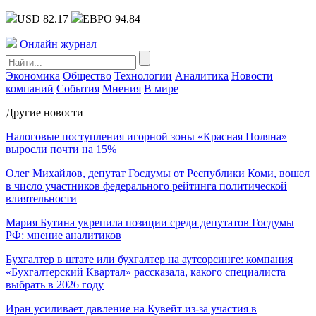
USD 82.17
ЕВРО 94.84
Онлайн журнал
Экономика
Общество
Технологии
Аналитика
Новости
компаний
События
Мнения
В мире
Другие новости
Налоговые поступления игорной зоны «Красная Поляна»
выросли почти на 15%
Олег Михайлов, депутат Госдумы от Республики Коми, вошел
в число участников федерального рейтинга политической
влиятельности
Мария Бутина укрепила позиции среди депутатов Госдумы
РФ: мнение аналитиков
Бухгалтер в штате или бухгалтер на аутсорсинге: компания
«Бухгалтерский Квартал» рассказала, какого специалиста
выбрать в 2026 году
Иран усиливает давление на Кувейт из-за участия в