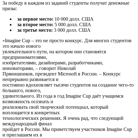
За победу в каждом из заданий студенты получат денежные
призы:
за первое место:
10 000 долл. США
за второе место:
5 000 долл. США
за третье место:
3 000 долл. США
«Imagine Cup – это не просто конкурс. Для многих студентов
это начало нового
увлекательного пути, на котором они становятся
предпринимателями,
изобретателями, дизайнерами, разработчиками,
инноваторами, – говорит Николай
Прянишников, президент Microsoft в России. – Конкурс
непрерывно развивается и
постоянно вдохновляет тысячи студентов на создание чего-то
большого, нового,
удивительного. Из года в год Imagine Cup даёт учащимся
возможность осознать и
реализовать свой творческий потенциал, который
воплощается в конкретных
технологических решениях. Я очень рад, что следующий
международный финал
пройдет в России. Мы приветствуем участников Imagine Cup
и приглашаем их в