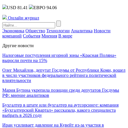
USD 81.41
ЕВРО 94.06
Онлайн журнал
Экономика
Общество
Технологии
Аналитика
Новости
компаний
События
Мнения
В мире
Другие новости
Налоговые поступления игорной зоны «Красная Поляна»
выросли почти на 15%
Олег Михайлов, депутат Госдумы от Республики Коми, вошел
в число участников федерального рейтинга политической
влиятельности
Мария Бутина укрепила позиции среди депутатов Госдумы
РФ: мнение аналитиков
Бухгалтер в штате или бухгалтер на аутсорсинге: компания
«Бухгалтерский Квартал» рассказала, какого специалиста
выбрать в 2026 году
Иран усиливает давление на Кувейт из-за участия в