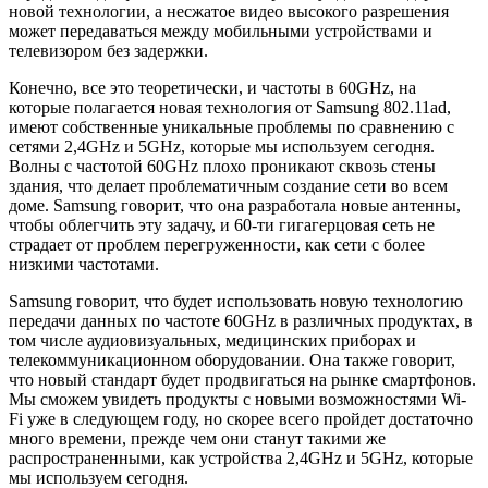
новой технологии, а несжатое видео высокого разрешения
может передаваться между мобильными устройствами и
телевизором без задержки.
Конечно, все это теоретически, и частоты в 60GHz, на
которые полагается новая технология от Samsung 802.11ad,
имеют собственные уникальные проблемы по сравнению с
сетями 2,4GHz и 5GHz, которые мы используем сегодня.
Волны с частотой 60GHz плохо проникают сквозь стены
здания, что делает проблематичным создание сети во всем
доме. Samsung говорит, что она разработала новые антенны,
чтобы облегчить эту задачу, и 60-ти гигагерцовая сеть не
страдает от проблем перегруженности, как сети с более
низкими частотами.
Samsung говорит, что будет использовать новую технологию
передачи данных по частоте 60GHz в различных продуктах, в
том числе аудиовизуальных, медицинских приборах и
телекоммуникационном оборудовании. Она также говорит,
что новый стандарт будет продвигаться на рынке смартфонов.
Мы сможем увидеть продукты с новыми возможностями Wi-
Fi уже в следующем году, но скорее всего пройдет достаточно
много времени, прежде чем они станут такими же
распространенными, как устройства 2,4GHz и 5GHz, которые
мы используем сегодня.