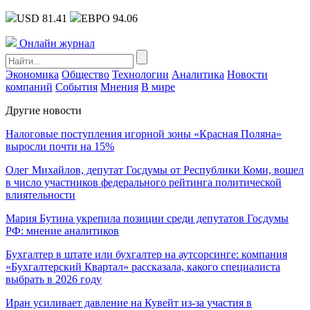
USD 81.41
ЕВРО 94.06
Онлайн журнал
Экономика
Общество
Технологии
Аналитика
Новости
компаний
События
Мнения
В мире
Другие новости
Налоговые поступления игорной зоны «Красная Поляна»
выросли почти на 15%
Олег Михайлов, депутат Госдумы от Республики Коми, вошел
в число участников федерального рейтинга политической
влиятельности
Мария Бутина укрепила позиции среди депутатов Госдумы
РФ: мнение аналитиков
Бухгалтер в штате или бухгалтер на аутсорсинге: компания
«Бухгалтерский Квартал» рассказала, какого специалиста
выбрать в 2026 году
Иран усиливает давление на Кувейт из-за участия в