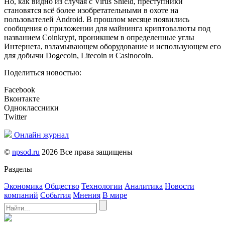
Но, как видно из случая с Virus Shield, преступники
становятся всё более изобретательными в охоте на
пользователей Android. В прошлом месяце появились
сообщения о приложении для майнинга криптовалюты под
названием Coinkrypt, проникшем в определенные углы
Интернета, взламывающем оборудование и использующем его
для добычи Dogecoin, Litecoin и Casinocoin.
Поделиться новостью:
Facebook
Вконтакте
Одноклассники
Twitter
Онлайн журнал
©
npsod.ru
2026 Все права защищены
Разделы
Экономика
Общество
Технологии
Аналитика
Новости
компаний
События
Мнения
В мире