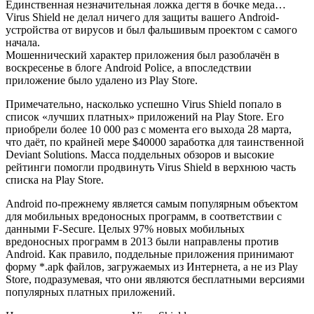
Единственная незначительная ложка дегтя в бочке меда…
Virus Shield не делал ничего для защиты вашего Android-
устройства от вирусов и был фальшивым проектом с самого
начала.
Мошеннический характер приложения был разоблачён в
воскресенье в блоге Android Police, а впоследствии
приложение было удалено из Play Store.
Примечательно, насколько успешно Virus Shield попало в
список «лучших платных» приложений на Play Store. Его
приобрели более 10 000 раз с момента его выхода 28 марта,
что даёт, по крайней мере $40000 заработка для таинственной
Deviant Solutions. Масса поддельных обзоров и высокие
рейтинги помогли продвинуть Virus Shield в верхнюю часть
списка на Play Store.
Android по-прежнему является самым популярным объектом
для мобильных вредоносных программ, в соответствии с
данными F-Secure. Целых 97% новых мобильных
вредоносных программ в 2013 были направлены против
Android. Как правило, поддельные приложения принимают
форму *.apk файлов, загружаемых из Интернета, а не из Play
Store, подразумевая, что они являются бесплатными версиями
популярных платных приложений.