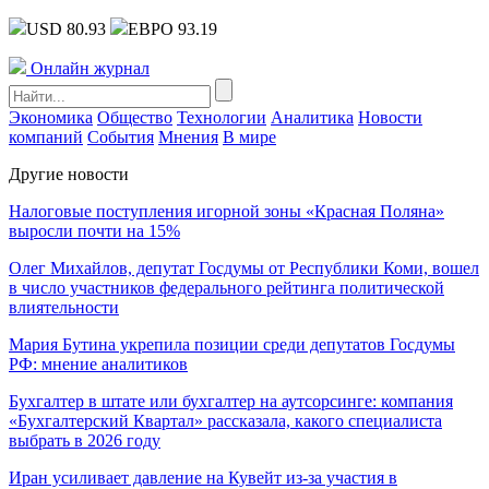
USD 80.93
ЕВРО 93.19
Онлайн журнал
Экономика
Общество
Технологии
Аналитика
Новости
компаний
События
Мнения
В мире
Другие новости
Налоговые поступления игорной зоны «Красная Поляна»
выросли почти на 15%
Олег Михайлов, депутат Госдумы от Республики Коми, вошел
в число участников федерального рейтинга политической
влиятельности
Мария Бутина укрепила позиции среди депутатов Госдумы
РФ: мнение аналитиков
Бухгалтер в штате или бухгалтер на аутсорсинге: компания
«Бухгалтерский Квартал» рассказала, какого специалиста
выбрать в 2026 году
Иран усиливает давление на Кувейт из-за участия в