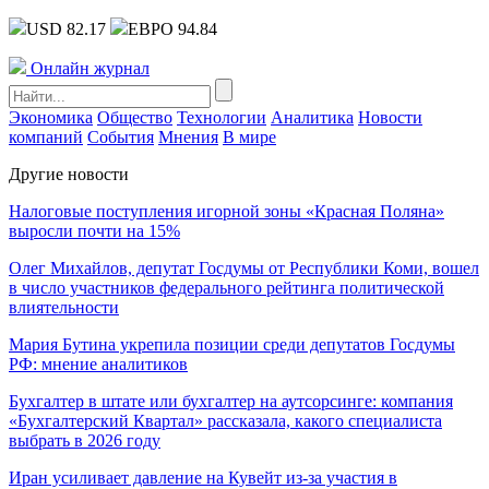
USD 82.17
ЕВРО 94.84
Онлайн журнал
Экономика
Общество
Технологии
Аналитика
Новости
компаний
События
Мнения
В мире
Другие новости
Налоговые поступления игорной зоны «Красная Поляна»
выросли почти на 15%
Олег Михайлов, депутат Госдумы от Республики Коми, вошел
в число участников федерального рейтинга политической
влиятельности
Мария Бутина укрепила позиции среди депутатов Госдумы
РФ: мнение аналитиков
Бухгалтер в штате или бухгалтер на аутсорсинге: компания
«Бухгалтерский Квартал» рассказала, какого специалиста
выбрать в 2026 году
Иран усиливает давление на Кувейт из-за участия в