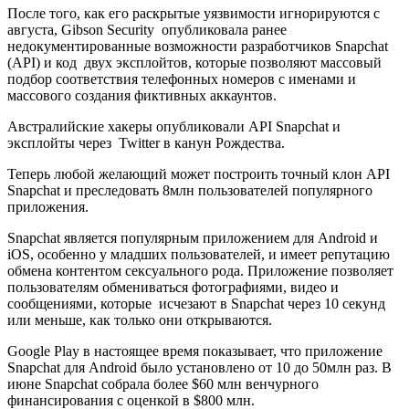
После того, как его раскрытые уязвимости игнорируются с
августа, Gibson Security опубликовала ранее
недокументированные возможности разработчиков Snapchat
(API) и код двух эксплойтов, которые позволяют массовый
подбор соответствия телефонных номеров с именами и
массового создания фиктивных аккаунтов.
Австралийские хакеры опубликовали API Snapchat и
эксплойты через Twitter в канун Рождества.
Теперь любой желающий может построить точный клон API
Snapchat и преследовать 8млн пользователей популярного
приложения.
Snapchat является популярным приложением для Android и
iOS, особенно у младших пользователей, и имеет репутацию
обмена контентом сексуального рода. Приложение позволяет
пользователям обмениваться фотографиями, видео и
сообщениями, которые исчезают в Snapchat через 10 секунд
или меньше, как только они открываются.
Google Play в настоящее время показывает, что приложение
Snapchat для Android было установлено от 10 до 50млн раз. В
июне Snapchat собрала более $60 млн венчурного
финансирования с оценкой в $800 млн.