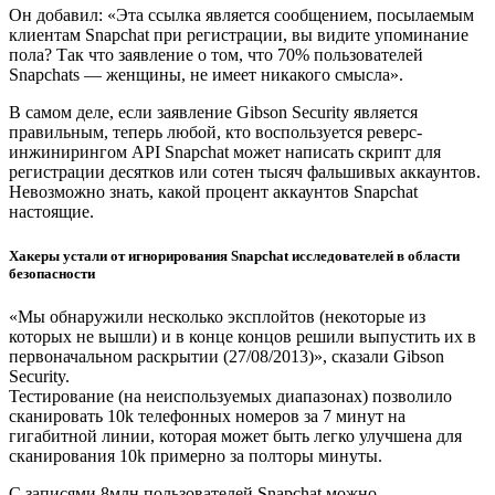
Он добавил: «Эта ссылка является сообщением, посылаемым
клиентам Snapchat при регистрации, вы видите упоминание
пола? Так что заявление о том, что 70% пользователей
Snapchats — женщины, не имеет никакого смысла».
В самом деле, если заявление Gibson Security является
правильным, теперь любой, кто воспользуется реверс-
инжинирингом API Snapchat может написать скрипт для
регистрации десятков или сотен тысяч фальшивых аккаунтов.
Невозможно знать, какой процент аккаунтов Snapchat
настоящие.
Хакеры устали от игнорирования Snapchat исследователей в области
безопасности
«Мы обнаружили несколько эксплойтов (некоторые из
которых не вышли) и в конце концов решили выпустить их в
первоначальном раскрытии (27/08/2013)», сказали Gibson
Security.
Тестирование (на неиспользуемых диапазонах) позволило
сканировать 10k телефонных номеров за 7 минут на
гигабитной линии, которая может быть легко улучшена для
сканирования 10k примерно за полторы минуты.
С записями 8млн пользователей Snapchat можно