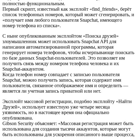
полностью функциональным.
Первый скрипт, известный как эксплойт «find_friends», берёт
список телефонных номеров, который может сгенерировать, и
«получает имя любого пользователя Snapchat, имеющего
номер телефона из списка».
С ныне опубликованным эксплойтом «Поиска друзей»
злоумышленник может использовать Snapchat API для
написания автоматизированной программы, которая
генерирует номера телефонов, чтобы исчерпывающе поискать
по базе данных Snapchat-пользователей. Это позволяет им
получить связь между номером телефона человека и их
Snapchat-аккаунтом.
Когда телефон номер совпадает с записью пользователя
Snapchat, можно получить запись, которая содержит имя
пользователя, связанное отображаемое имя и определить —
является ли учетная запись приватной или нет.
Эксплойт массовой регистрации, подобно эксплойту «Найти
Друзей», использует известную уже четыре месяца
уязвимость, но в настоящее время она официально
опубликована.
Gibson Security объясняет: «Массовая регистрация может быть
использована для создания тысячи аккаунтов, которые могут
быть использованы для ускорения описанного выше процесса,