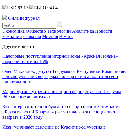
USD 82.17
ЕВРО 94.84
Онлайн журнал
Экономика
Общество
Технологии
Аналитика
Новости
компаний
События
Мнения
В мире
Другие новости
Налоговые поступления игорной зоны «Красная Поляна»
выросли почти на 15%
Олег Михайлов, депутат Госдумы от Республики Коми, вошел
в число участников федерального рейтинга политической
влиятельности
Мария Бутина укрепила позиции среди депутатов Госдумы
РФ: мнение аналитиков
Бухгалтер в штате или бухгалтер на аутсорсинге: компания
«Бухгалтерский Квартал» рассказала, какого специалиста
выбрать в 2026 году
Иран усиливает давление на Кувейт из-за участия в