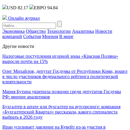
USD 82.17
ЕВРО 94.84
Онлайн журнал
Экономика
Общество
Технологии
Аналитика
Новости
компаний
События
Мнения
В мире
Другие новости
Налоговые поступления игорной зоны «Красная Поляна»
выросли почти на 15%
Олег Михайлов, депутат Госдумы от Республики Коми, вошел
в число участников федерального рейтинга политической
влиятельности
Мария Бутина укрепила позиции среди депутатов Госдумы
РФ: мнение аналитиков
Бухгалтер в штате или бухгалтер на аутсорсинге: компания
«Бухгалтерский Квартал» рассказала, какого специалиста
выбрать в 2026 году
Иран усиливает давление на Кувейт из-за участия в