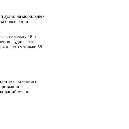
ти аудио на мобильных
тем больше при
зрасте между 18 и
ество аудио – это
ерживаются только 55
добиться объемного
 привыкли к
ожиданий очень