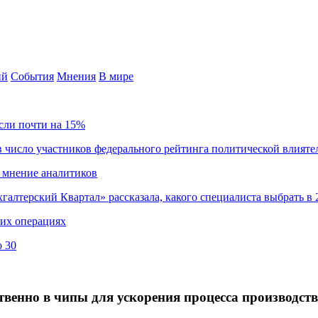
ий
События
Мнения
В мире
сли почти на 15%
 число участников федерального рейтинга политической влияте
 мнение аналитиков
хгалтерский Квартал» рассказала, какого специалиста выбрать в 
ких операциях
о 30
ственно в чипы для ускорения процесса производст