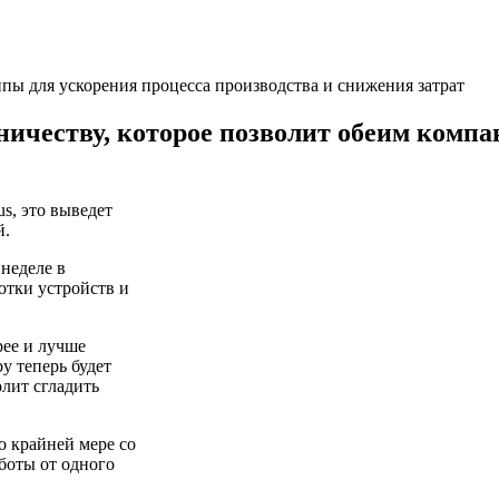
ичеству, которое позволит обеим компа
us, это выведет
й.
 неделе в
отки устройств и
рее и лучше
y теперь будет
лит сгладить
 крайней мере со
аботы от одного