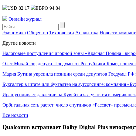
USD 82.17
ЕВРО 94.84
Онлайн журнал
Экономика
Общество
Технологии
Аналитика
Новости компан
Другие новости
Налоговые поступления игорной зоны «Красная Поляна» выро
Олег Михайлов, депутат Госдумы от Республики Коми, вошел в
Мария Бутина укрепила позиции среди депутатов Госдумы РФ:
Бухгалтер в штате или бухгалтер на аутсорсинге: компания «Бу
Иран усиливает давление на Кувейт из-за участия в американс
Орбитальная сеть растет: число спутников «Рассвет» превысил
Все новости
Qualcomm встраивает Dolby Digital Plus непосред