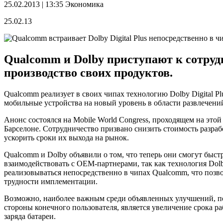
25.02.2013 | 13:35
Экономика
25.02.13
Qualcomm и Dolby приступают к сотрудн
производство своих продуктов.
Qualcomm реализует в своих чипах технологию Dolby Digital Pl
мобильные устройства на новый уровень в области развлечени
Анонс состоялся на Mobile World Congress, проходящем на этой
Барселоне. Сотрудничество призвано снизить стоимость разраб
ускорить сроки их выхода на рынок.
Qualcomm и Dolby объявили о том, что теперь они смогут быст
взаимодействовать с OEM-партнерами, так как технология Dolb
реализовываться непосредственно в чипах Qualcomm, что позво
трудности имплементации.
Возможно, наиболее важным среди объявленных улучшений, по
стороны конечного пользователя, является увеличение срока р
заряда батареи.