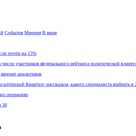
ий
События
Мнения
В мире
сли почти на 15%
 число участников федерального рейтинга политической влияте
 мнение аналитиков
хгалтерский Квартал» рассказала, какого специалиста выбрать в 
ких операциях
о 30
m