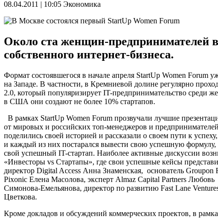
08.04.2011 | 10:05
Экономика
Около ста женщин-предпринимателей в
собственного интернет-бизнеса.
Формат состоявшегося в начале апреля StartUp Women Forum у
на Западе. В частности, в Кремниевой долине регулярно прох
2.0, который популяризирует IT-предпринимательство среди ж
в США они создают не более 10% стартапов.
В рамках StartUp Women Forum прозвучали лучшие презентац
от мировых и российских топ-менеджеров и предпринимателе
поделились своей историей и рассказали о своем пути к успеху,
и каждый из них постарался вывести свою успешную формулу, 
свой успешный IT-стартап. Наиболее активные дискуссии возн
«Инвесторы vs Стартапы», где свои успешные кейсы представ
директор Digital Access Анна Знаменская, основатель Groupon R
Pixonic Елена Масолова, эксперт Almaz Capital Partners Любовь
Симонова-Емельянова, директор по развитию Fast Lane Venture
Цветкова.
Кроме докладов и обсуждений коммерческих проектов, в рамк