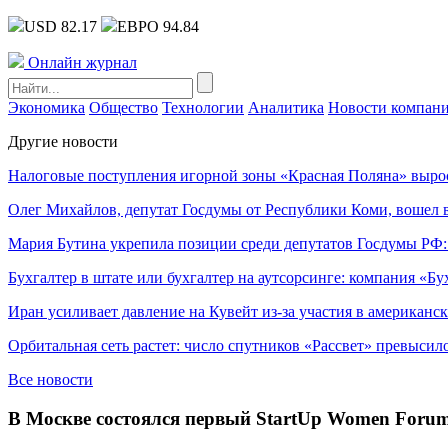
USD 82.17
ЕВРО 94.84
Онлайн журнал
Экономика
Общество
Технологии
Аналитика
Новости компан
Другие новости
Налоговые поступления игорной зоны «Красная Поляна» выро
Олег Михайлов, депутат Госдумы от Республики Коми, вошел в
Мария Бутина укрепила позиции среди депутатов Госдумы РФ:
Бухгалтер в штате или бухгалтер на аутсорсинге: компания «Бу
Иран усиливает давление на Кувейт из-за участия в американс
Орбитальная сеть растет: число спутников «Рассвет» превысил
Все новости
В Москве состоялся первый StartUp Women Foru