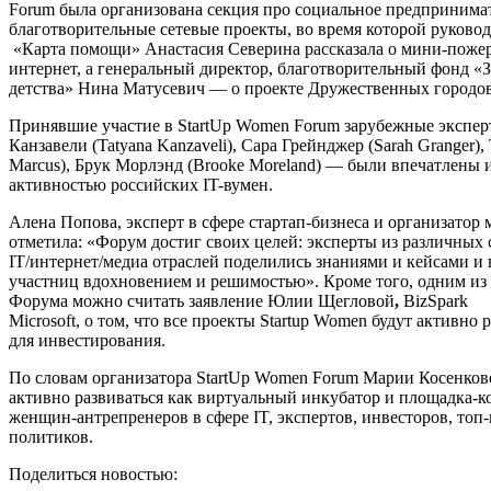
Forum была организована секция про социальное предпринима
благотворительные сетевые проекты, во время которой руковод
«Карта помощи» Анастасия Северина рассказала о мини-пожер
интернет, а генеральный директор, благотворительный фонд «
детства» Нина Матусевич — о проекте Дружественных городов
Принявшие участие в StartUp Women Forum зарубежные экспе
Канзавели (Tatyana Kanzaveli), Сара Грейнджер (Sarah Granger)
Marcus), Брук Морлэнд (Brooke Moreland) — были впечатлены 
активностью российских IT-вумен.
Алена Попова, эксперт в сфере стартап-бизнеса и организатор
отметила: «Форум достиг своих целей: эксперты из различных 
IT/интернет/медиа отраслей поделились знаниями и кейсами и
участниц вдохновением и решимостью». Кроме того, одним из
Форума можно считать заявление Юлии Щегловой
,
BizSpark
Microsoft, о том, что все проекты Startup Women будут активно 
для инвестирования.
По словам организатора StartUp Women Forum Марии Косенко
активно развиваться как виртуальный инкубатор и площадка-
женщин-антрепренеров в сфере IT, экспертов, инвесторов, топ
политиков.
Поделиться новостью: