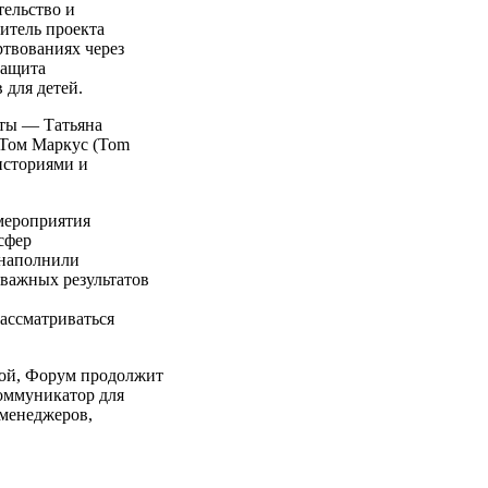
тельство и
итель проекта
твованиях через
Защита
 для детей.
рты — Татьяна
, Том Маркус (Tom
историями и
 мероприятия
сфер
 наполнили
 важных результатов
рассматриваться
вой, Форум продолжит
коммуникатор для
-менеджеров,