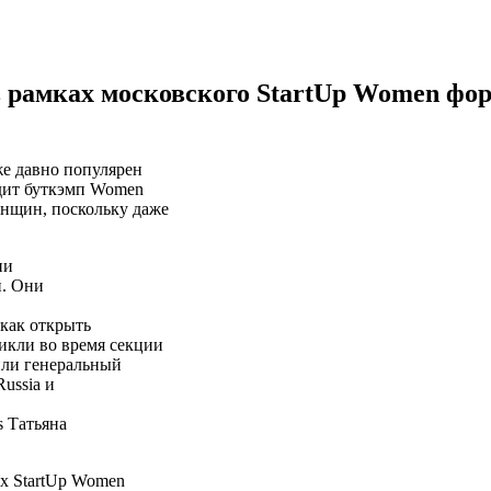
 рамках московского StartUp Women фор
же давно популярен
одит буткэмп Women
енщин, поскольку даже
ии
й. Они
как открыть
икли во время секции
или генеральный
ussia и
s Татьяна
ах StartUp Women