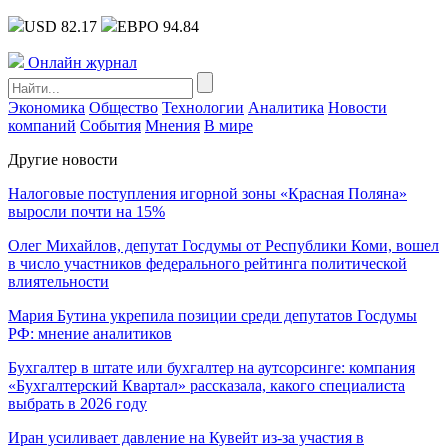
USD 82.17
ЕВРО 94.84
Онлайн журнал
Экономика
Общество
Технологии
Аналитика
Новости
компаний
События
Мнения
В мире
Другие новости
Налоговые поступления игорной зоны «Красная Поляна»
выросли почти на 15%
Олег Михайлов, депутат Госдумы от Республики Коми, вошел
в число участников федерального рейтинга политической
влиятельности
Мария Бутина укрепила позиции среди депутатов Госдумы
РФ: мнение аналитиков
Бухгалтер в штате или бухгалтер на аутсорсинге: компания
«Бухгалтерский Квартал» рассказала, какого специалиста
выбрать в 2026 году
Иран усиливает давление на Кувейт из-за участия в