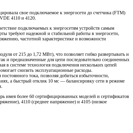
ировала свое подключаемое к энергосети до счетчика (FTM)
 VDE 4110 и 4120.
тветствие подключаемых к энергосетям устройств самым
рты требуют надежной и стабильной работы в энергосети,
ряжению, частотной характеристике и возможности
ля от 215 до 1,72 МВт), что позволяет гибко развертывать и
 так и предназначенные для цепи последовательно соединенных
ая в системе технология подключения нескольких цепей
помогает снизить эксплуатационные расходы.
 постоянного тока, позволяя добиться избыточности,
ях, а быстрый отклик 10 мс — балансировку сети в режиме
и.
рь имея более 60 сертифицированных моделей и сертификатов
ряжение), 4110 (среднее напряжение) и 4105 (низкое