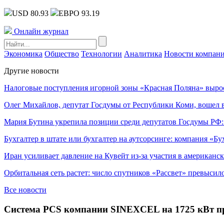
USD 80.93
ЕВРО 93.19
Онлайн журнал
Экономика
Общество
Технологии
Аналитика
Новости компан
Другие новости
Налоговые поступления игорной зоны «Красная Поляна» выро
Олег Михайлов, депутат Госдумы от Республики Коми, вошел в
Мария Бутина укрепила позиции среди депутатов Госдумы РФ:
Бухгалтер в штате или бухгалтер на аутсорсинге: компания «Бу
Иран усиливает давление на Кувейт из-за участия в американс
Орбитальная сеть растет: число спутников «Рассвет» превысил
Все новости
Система PCS компании SINEXCEL на 1725 кВт п