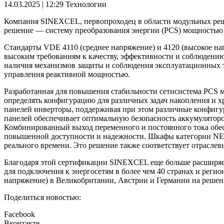
14.03.2025 | 12:29
Технологии
Компания SINEXCEL, первопроходец в области модульных реше
решение — систему преобразования энергии (PCS) мощность
Стандарты VDE 4110 (среднее напряжение) и 4120 (высокое на
высоким требованиям к качеству, эффективности и соблюдению
наличия механизмов защиты и соблюдения эксплуатационных т
управления реактивной мощностью.
Разработанная для повышения стабильности сетисистема PCS м
определять конфигурацию для различных задач накопления и х
панелей инверторы, поддерживая при этом различные конфигур
панелей обеспечивает оптимальную безопасность аккумуляторо
Комбинированный выход переменного и постоянного тока обесп
повышенной доступности и надежности. Шкафы категории NEMA
реального времени. Это решение также соответствует отрасл
Благодаря этой сертификации SINEXCEL еще больше расширяет
для подключения к энергосетям в более чем 40 странах и реги
напряжение) в Великобритании, Австрии и Германии на решен
Поделиться новостью:
Facebook
Вконтакте