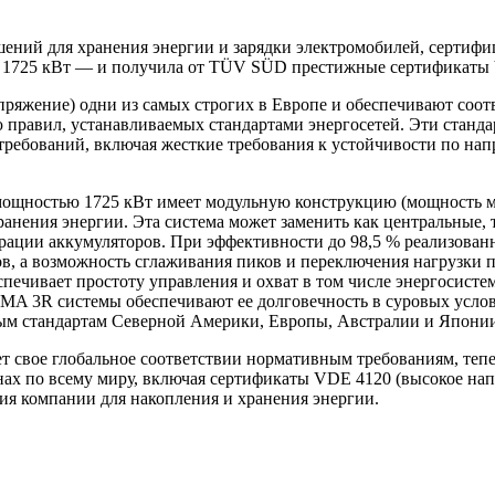
ний для хранения энергии и зарядки электромобилей, сертифиц
ю 1725 кВт — и получила от TÜV SÜD престижные сертификаты
пряжение) одни из самых строгих в Европе и обеспечивают соо
 правил, устанавливаемых стандартами энергосетей. Эти станда
ребований, включая жесткие требования к устойчивости по нап
ощностью 1725 кВт имеет модульную конструкцию (мощность моду
ранения энергии. Эта система может заменить как центральные,
ации аккумуляторов. При эффективности до 98,5 % реализованн
в, а возможность сглаживания пиков и переключения нагрузки 
ечивает простоту управления и охват в том числе энергосистем
 3R системы обеспечивают ее долговечность в суровых услови
евым стандартам Северной Америки, Европы, Австралии и Япони
 свое глобальное соответствии нормативным требованиям, тепе
онах по всему миру, включая сертификаты VDE 4120 (высокое нап
ия компании для накопления и хранения энергии.