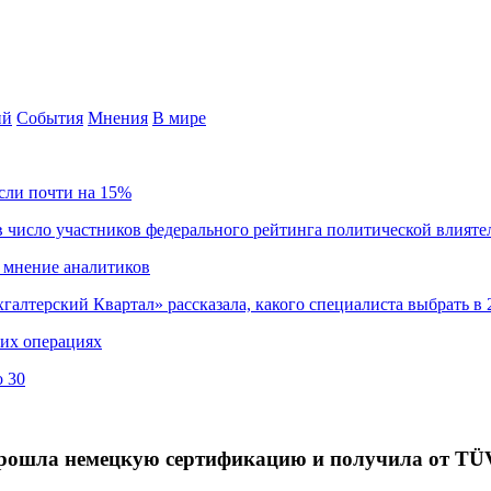
ий
События
Мнения
В мире
сли почти на 15%
 число участников федерального рейтинга политической влияте
 мнение аналитиков
хгалтерский Квартал» рассказала, какого специалиста выбрать в 
ких операциях
о 30
рошла немецкую сертификацию и получила от TÜ