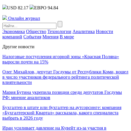
USD 82.17
ЕВРО 94.84
Онлайн журнал
Экономика
Общество
Технологии
Аналитика
Новости
компаний
События
Мнения
В мире
Другие новости
Налоговые поступления игорной зоны «Красная Поляна»
выросли почти на 15%
Олег Михайлов, депутат Госдумы от Республики Коми, вошел
в число участников федерального рейтинга политической
влиятельности
Мария Бутина укрепила позиции среди депутатов Госдумы
РФ: мнение аналитиков
Бухгалтер в штате или бухгалтер на аутсорсинге: компания
«Бухгалтерский Квартал» рассказала, какого специалиста
выбрать в 2026 году
Иран усиливает давление на Кувейт из-за участия в