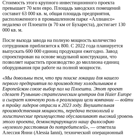
Стоимость этого крупного инвестиционного проекта
превышает 70 млн евро. Площадь заводских помещений
составит 63 000 кв. м, общая площадь предприятия,
расположенного в промышленном парке «Аллиансо»
недалеко от Плоешти (в 70 км от Бухареста), достигает 130
000 кв. м.
После выхода завода на полную мощность количество
сотрудников приблизится к 800. С 2022 года планируется
выпускать 600 000 единиц продукции ежегодно. Завод
спроектирован на основе модульной конструкции, что
позволяет нарастить производство до миллиона единиц
оборудования при работе на полной мощности.
«Мы довольны тем, что при поиске локации для нашего
первого предприятия по производству холодильников в
Европейском союзе выбор пал на Плоешти. Этот проект
сделает Румынию стратегическим центром для Haier Europe
и сыграет ключевую роль в реализации цели компании — войти
в тройку лидеров отрасли к 2023 году. Внушительная
производственная мощность, передача технологий и
логистические преимущества обуславливают высокий уровень
этого проекта, демонстрирующего нашу философию
«нулевого расстояния до потребителей»
, — отметила
Алессия Янни (Alessia Ianni), технический операционный