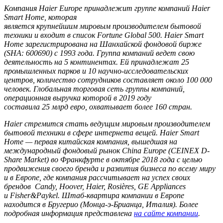
Компания Haier Europe принадлежит группе компаний Haier
Smart Home, которая
является крупнейшим мировым производителем бытовой
техники и входит в список Fortune Global 500. Haier Smart
Home зарегистрирована на Шанхайской фондовой бирже
(SHA: 600690) с 1993 года. Группа компаний ведет свою
деятельность на 5 континентах. Ей принадлежат 25
промышленных парков и 10 научно-исследовательских
центров, количество сотрудников составляет около 100 000
человек. Глобальная торговая сеть группы компаний,
операционная выручка которой в 2019 году
составила 25 млрд евро, охватывает более 160 стран.
Haier стремится стать ведущим мировым производителем
бытовой техники в сфере интернета вещей. Haier Smart
Home — первая китайская компания, вышедшая на
международный фондовый рынок China Europe (CEINEX D-
Share Market) во Франкфурте в октябре 2018 года с целью
продвижения своего бренда и развития бизнеса по всему миру
и в Европе, где компания рассчитывает на успех своих
брендов
Candy, Hoover, Haier, Rosières, GE Appliances
и Fisher&Paykel
. Штаб-квартира компании в Европе
находится в Бругерио (Монца-э-Брианца, Италия).
Более
подробная информация представлена
на сайте компании
.