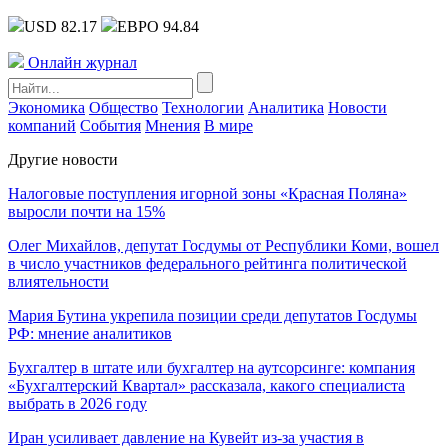
USD 82.17
ЕВРО 94.84
Онлайн журнал
Экономика
Общество
Технологии
Аналитика
Новости
компаний
События
Мнения
В мире
Другие новости
Налоговые поступления игорной зоны «Красная Поляна»
выросли почти на 15%
Олег Михайлов, депутат Госдумы от Республики Коми, вошел
в число участников федерального рейтинга политической
влиятельности
Мария Бутина укрепила позиции среди депутатов Госдумы
РФ: мнение аналитиков
Бухгалтер в штате или бухгалтер на аутсорсинге: компания
«Бухгалтерский Квартал» рассказала, какого специалиста
выбрать в 2026 году
Иран усиливает давление на Кувейт из-за участия в