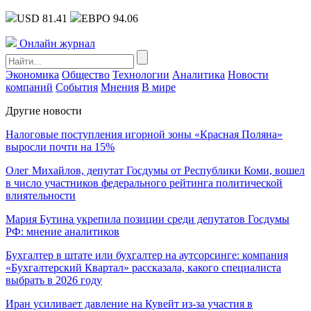
USD 81.41
ЕВРО 94.06
Онлайн журнал
Экономика
Общество
Технологии
Аналитика
Новости
компаний
События
Мнения
В мире
Другие новости
Налоговые поступления игорной зоны «Красная Поляна»
выросли почти на 15%
Олег Михайлов, депутат Госдумы от Республики Коми, вошел
в число участников федерального рейтинга политической
влиятельности
Мария Бутина укрепила позиции среди депутатов Госдумы
РФ: мнение аналитиков
Бухгалтер в штате или бухгалтер на аутсорсинге: компания
«Бухгалтерский Квартал» рассказала, какого специалиста
выбрать в 2026 году
Иран усиливает давление на Кувейт из-за участия в