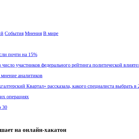
ий
События
Мнения
В мире
сли почти на 15%
 число участников федерального рейтинга политической влияте
 мнение аналитиков
хгалтерский Квартал» рассказала, какого специалиста выбрать в 
ких операциях
о 30
шает на онлайн-хакатон