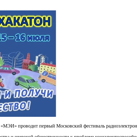
 «МЭИ» проводит первый Московский фестиваль радиоэлектрон
ства и широкой общественности к проблеме конкурентоспособн