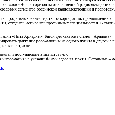
лых столов «Новые горизонты отечественной радиоэлектроники»
 передовых сегментов российской радиоэлектроники и подгото
ты профильных министерств, госкорпораций, промышленных пре
нты, студенты, аспиранты профильных специальностей.
В связи
игации «Нить Ариадны». Базой для хакатона станет «Ариадна» 
мировать движение робо-машины из одного пункта в другой с пр
циалисты отрасли.
уденты и поступающие в магистратуру.
 информация на указанный ими адрес эл. почты. Остальные – м
КБ
.