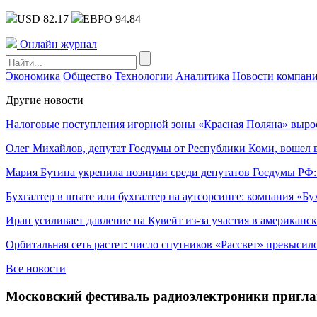
USD 82.17
ЕВРО 94.84
Онлайн журнал
Экономика
Общество
Технологии
Аналитика
Новости компан
Другие новости
Налоговые поступления игорной зоны «Красная Поляна» выро
Олег Михайлов, депутат Госдумы от Республики Коми, вошел в
Мария Бутина укрепила позиции среди депутатов Госдумы РФ:
Бухгалтер в штате или бухгалтер на аутсорсинге: компания «Бу
Иран усиливает давление на Кувейт из-за участия в американс
Орбитальная сеть растет: число спутников «Рассвет» превысил
Все новости
Московский фестиваль радиоэлектроники пригла