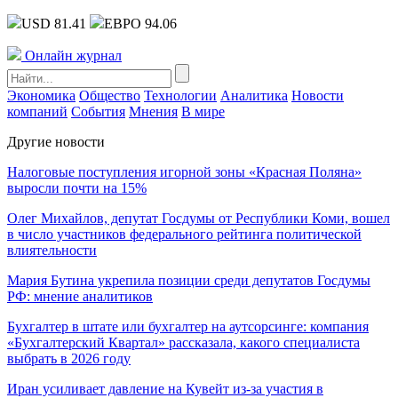
USD 81.41
ЕВРО 94.06
Онлайн журнал
Экономика
Общество
Технологии
Аналитика
Новости
компаний
События
Мнения
В мире
Другие новости
Налоговые поступления игорной зоны «Красная Поляна»
выросли почти на 15%
Олег Михайлов, депутат Госдумы от Республики Коми, вошел
в число участников федерального рейтинга политической
влиятельности
Мария Бутина укрепила позиции среди депутатов Госдумы
РФ: мнение аналитиков
Бухгалтер в штате или бухгалтер на аутсорсинге: компания
«Бухгалтерский Квартал» рассказала, какого специалиста
выбрать в 2026 году
Иран усиливает давление на Кувейт из-за участия в