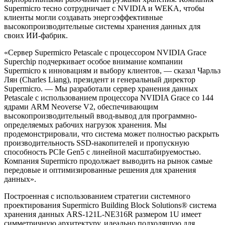
Supermicro тесно сотрудничает с NVIDIA и WEKA, чтобы
клиенты могли создавать энергоэффективные
высокопроизводительные системы хранения данных для
своих ИИ-фабрик.
«Сервер Supermicro Petascale с процессором NVIDIA Grace
Superchip подчеркивает особое внимание компании
Supermicro к инновациям и выбору клиентов, — сказал Чарльз
Лян (Charles Liang), президент и генеральный директор
Supermicro. — Мы разработали сервер хранения данных
Petascale с использованием процессора NVIDIA Grace со 144
ядрами ARM Neoverse V2, обеспечивающим
высокопроизводительный ввод-вывод для программно-
определяемых рабочих нагрузок хранения. Мы
продемонстрировали, что система может полностью раскрыть
производительность SSD-накопителей и пропускную
способность PCIe Gen5 с линейной масштабируемостью.
Компания Supermicro продолжает выводить на рынок самые
передовые и оптимизированные решения для хранения
данных».
Построенная с использованием стратегии системного
проектирования Supermicro Building Block Solutions® система
хранения данных ARS-121L-NE316R размером 1U имеет
симметричную архитектуру, идеально подходящую для