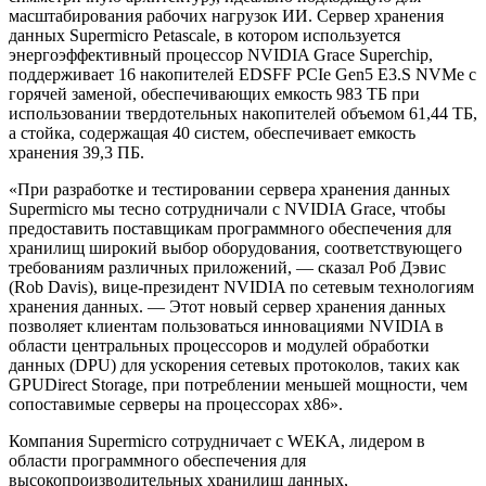
масштабирования рабочих нагрузок ИИ. Сервер хранения
данных Supermicro Petascale, в котором используется
энергоэффективный процессор NVIDIA Grace Superchip,
поддерживает 16 накопителей EDSFF PCIe Gen5 E3.S NVMe с
горячей заменой, обеспечивающих емкость 983 ТБ при
использовании твердотельных накопителей объемом 61,44 ТБ,
а стойка, содержащая 40 систем, обеспечивает емкость
хранения 39,3 ПБ.
«При разработке и тестировании сервера хранения данных
Supermicro мы тесно сотрудничали с NVIDIA Grace, чтобы
предоставить поставщикам программного обеспечения для
хранилищ широкий выбор оборудования, соответствующего
требованиям различных приложений, — сказал Роб Дэвис
(Rob Davis), вице-президент NVIDIA по сетевым технологиям
хранения данных. — Этот новый сервер хранения данных
позволяет клиентам пользоваться инновациями NVIDIA в
области центральных процессоров и модулей обработки
данных (DPU) для ускорения сетевых протоколов, таких как
GPUDirect Storage, при потреблении меньшей мощности, чем
сопоставимые серверы на процессорах x86».
Компания Supermicro сотрудничает с WEKA, лидером в
области программного обеспечения для
высокопроизводительных хранилищ данных,