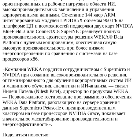
ориентированных на рабочие нагрузки в области ИИ,
высокопроизводительных вычислений и управления
корпоративными данными. Сочетание 144 ядер ARM,
интегрированных модулей LPDDR5X объемом 960 ГБ на
платформе ЦП и возможностей поддержки двух карт NVIDIA
BlueField-3 или ConnectX-8 SuperNIC реализует полную
производительность архитектуры решения WEKA
®
Data
Platform с нулевым копированием, обеспечивая самую
высокую производительность при более низком
энергопотреблении по сравнению с системами на базе
процессоров x86.
«Компания WEKA гордится сотрудничеством с Supermicro и
NVIDIA при создании высокопроизводительного решения,
оптимизированного для обучения корпоративных систем ИИ
и машинного обучения, аналитики и ИИ-анализа, — сказал
Нилеш Патель (Nilesh Patel), директор по продуктам WEKA.
— Первоначальное тестирование программного обеспечения
WEKA Data Platform, работающего на сервере хранения
данных Supermicro Petascale с предпроизводственным
кластером на базе процессоров NVIDIA Grace, показывает
значительное масштабирование производительности и
энергоэффективность».
Поделиться новостью: