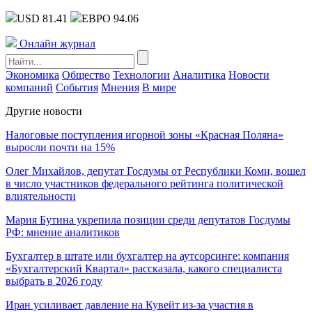
USD 81.41
ЕВРО 94.06
Онлайн журнал
Экономика
Общество
Технологии
Аналитика
Новости
компаний
События
Мнения
В мире
Другие новости
Налоговые поступления игорной зоны «Красная Поляна»
выросли почти на 15%
Олег Михайлов, депутат Госдумы от Республики Коми, вошел
в число участников федерального рейтинга политической
влиятельности
Мария Бутина укрепила позиции среди депутатов Госдумы
РФ: мнение аналитиков
Бухгалтер в штате или бухгалтер на аутсорсинге: компания
«Бухгалтерский Квартал» рассказала, какого специалиста
выбрать в 2026 году
Иран усиливает давление на Кувейт из-за участия в