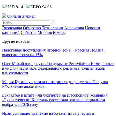
USD 81.41
ЕВРО 94.06
Онлайн журнал
Экономика
Общество
Технологии
Аналитика
Новости
компаний
События
Мнения
В мире
Другие новости
Налоговые поступления игорной зоны «Красная Поляна»
выросли почти на 15%
Олег Михайлов, депутат Госдумы от Республики Коми, вошел
в число участников федерального рейтинга политической
влиятельности
Мария Бутина укрепила позиции среди депутатов Госдумы
РФ: мнение аналитиков
Бухгалтер в штате или бухгалтер на аутсорсинге: компания
«Бухгалтерский Квартал» рассказала, какого специалиста
выбрать в 2026 году
Иран усиливает давление на Кувейт из-за участия в