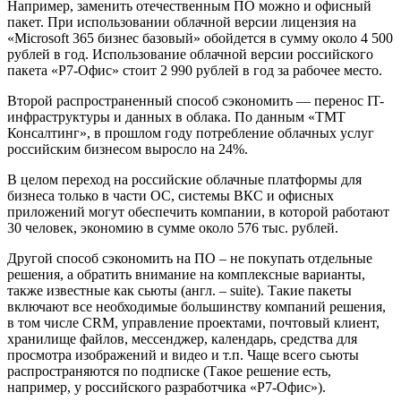
Например, заменить отечественным ПО можно и офисный
пакет. При использовании облачной версии лицензия на
«Microsoft 365 бизнес базовый» обойдется в сумму около 4 500
рублей в год. Использование облачной версии российского
пакета «Р7-Офис» стоит 2 990 рублей в год за рабочее место.
Второй распространенный способ сэкономить — перенос IT-
инфраструктуры и данных в облака. По данным «ТМТ
Консалтинг», в прошлом году потребление облачных услуг
российским бизнесом выросло на 24%.
В целом переход на российские облачные платформы для
бизнеса только в части ОС, системы ВКС и офисных
приложений могут обеспечить компании, в которой работают
30 человек, экономию в сумме около 576 тыс. рублей.
Другой способ сэкономить на ПО – не покупать отдельные
решения, а обратить внимание на комплексные варианты,
также известные как сьюты (англ. – suite). Такие пакеты
включают все необходимые большинству компаний решения,
в том числе CRM, управление проектами, почтовый клиент,
хранилище файлов, мессенджер, календарь, средства для
просмотра изображений и видео и т.п. Чаще всего сьюты
распространяются по подписке (Такое решение есть,
например, у российского разработчика «Р7-Офис»).