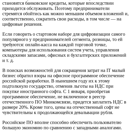
становятся банковские кредиты, которые впоследствии
приходится обслуживать. Поэтому предприниматели
стремятся обойтись как можно меньшим объемом вложений и,
соответственно, сократить свои расходы, в том числе — на
цифровые решения.
Если говорить о стартовом наборе для цифровизации самого
популярного у предпринимателей сегмента, розницы, то ей
требуются: онлайн-касса на каждой торговой точке,
компьютеры для использования систем учета, управления
складскими запасами, офисных и бухгалтерских приложений
и т. д.
В поисках возможностей для сокращения затрат на IT малый
бизнес обратил взоры на офисное программное обеспечение
российской разработки. В нынешнем году их к этому
подтолкнуло государство, отменив льготы на НДС при
покупке иностранного софта. С 1 января, приобретая
программное обеспечение, не включенное в реестр
отечественного ПО Минкомсвязи, придется заплатить НДС в
размере 20%. Кроме того, цены на отечественный софт не
чувствительны к продолжающейся девальвации рубля.
Российское ПО вполне способно обеспечить пользователю
большую экономию по сравнению с западными аналогами.