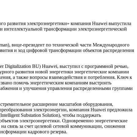
ого развития электроэнергетики» компания Huawei выпустила
й и интеллектуальной трансформации электроэнергетической
htman), вице-президент по технической части Международного
звития и ход цифровой трансформации объектов распределения
r Digitalization BU) Huawei, выступил с программной речью,
бурного развития новой энергетики энергетические компании
ния, а также вопросы взаимодействия и потребления. Ключ к
извано помочь энергетическим компаниям выстроить
снабжения и улучшения управления распределенными группами
к стремительное расширение масштабов оборудования,
преобразования электроэнергии, компания Huawei предложила
telligent Substation Solution), чтобы поддержать
объектов электроэнергетики. Одновременно энергетические
на связь за счет целевой сетевой коммуникации, снижения
ансформации кадрового резерва.