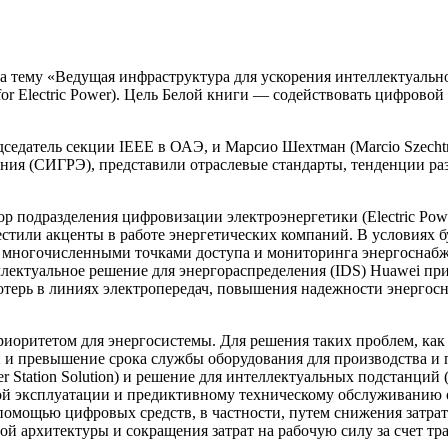
 тему «Ведущая инфраструктура для ускорения интеллектуальн
or Electric Power). Цель Белой книги — содействовать цифрово
редседатель секции IEEE в ОАЭ, и Марсио Шехтман (Marcio Szec
ния (СИГРЭ), представили отраслевые стандарты, тенденции ра
р подразделения цифровизации электроэнергетики (Electric Powe
естили акценты в работе энергетических компаний. В условиях 
 многочисленными точками доступа и мониторинга энергоснабже
ллектуальное решение для энергораспределения (IDS) Huawei пр
потерь в линиях электропередач, повышения надежности энерго
приоритетом для энергосистемы. Для решения таких проблем, ка
 и превышение срока службы оборудования для производства и 
 Station Solution) и решение для интеллектуальных подстанций (In
ной эксплуатации и предиктивному техническому обслуживанию 
омощью цифровых средств, в частности, путем снижения затрат 
вой архитектуры и сокращения затрат на рабочую силу за счет тр