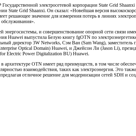
осударственной электросетевой корпорации State Grid Shaanxi E
ии State Grid Shaanxi. Он сказал: «Новейшая версия высокоско
еет решающее значение для измерения потерь в линиях электроп
 обслуживания».
ей энергосистемы, и совершенствование опорной сети связи им
ия Huawei выпустила Белую книгу fgOTN по электроэнергетике (
ьный директор 3W Networks, Сэм Ван (Sam Wang), заместитель г
terprise Optical Domain) Huawei, и Джейсон Ли (Jason Li), през
r Electric Power Digitalization BU) Huawei.
 архитектуре OTN имеет ряд преимуществ, в том числе обеспеч
лярностью взаимодействия, таких как электроэнергия. Это такж
 предлагая отличное решение для модернизации сетей SDH и соз