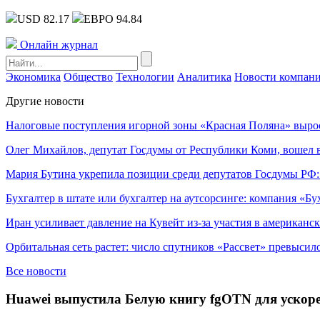
USD 82.17
ЕВРО 94.84
Онлайн журнал
Экономика
Общество
Технологии
Аналитика
Новости компан
Другие новости
Налоговые поступления игорной зоны «Красная Поляна» выро
Олег Михайлов, депутат Госдумы от Республики Коми, вошел в
Мария Бутина укрепила позиции среди депутатов Госдумы РФ:
Бухгалтер в штате или бухгалтер на аутсорсинге: компания «Бу
Иран усиливает давление на Кувейт из-за участия в американс
Орбитальная сеть растет: число спутников «Рассвет» превысил
Все новости
Huawei выпустила Белую книгу fgOTN для ускор