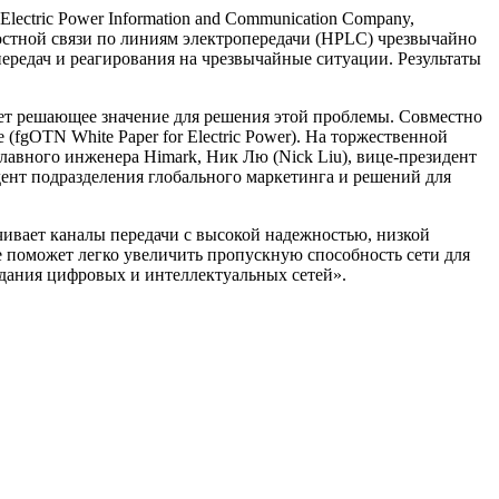
lectric Power Information and Communication Company,
ростной связи по линиям электропередачи (HPLC) чрезвычайно
ередач и реагирования на чрезвычайные ситуации. Результаты
еет решающее значение для решения этой проблемы. Совместно
fgOTN White Paper for Electric Power). На торжественной
лавного инженера Himark, Ник Лю (Nick Liu), вице-президент
идент подразделения глобального маркетинга и решений для
ивает каналы передачи с высокой надежностью, низкой
е поможет легко увеличить пропускную способность сети для
дания цифровых и интеллектуальных сетей».