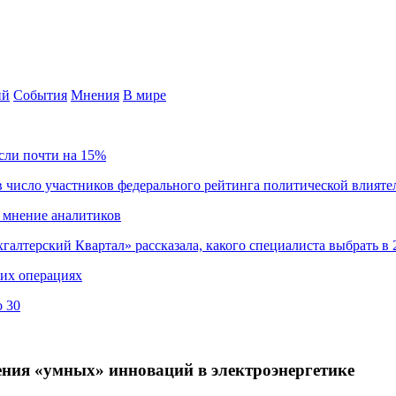
ий
События
Мнения
В мире
сли почти на 15%
 число участников федерального рейтинга политической влияте
 мнение аналитиков
хгалтерский Квартал» рассказала, какого специалиста выбрать в 
ких операциях
о 30
ения «умных» инноваций в электроэнергетике