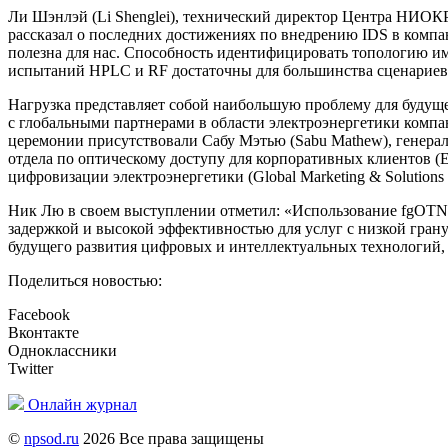
Ли Шэнлэй (Li Shenglei), технический директор Центра НИОКР Г
рассказал о последних достижениях по внедрению IDS в компан
полезна для нас. Способность идентифицировать топологию им
испытаний HPLC и RF достаточны для большинства сценариев
Нагрузка представляет собой наибольшую проблему для будущ
с глобальными партнерами в области электроэнергетики компан
церемонии присутствовали Сабу Мэтью (Sabu Mathew), генерал
отдела по оптическому доступу для корпоративных клиентов (En
цифровизации электроэнергетики (Global Marketing & Solutions fo
Ник Лю в своем выступлении отметил: «Использование fgOTN в
задержкой и высокой эффективностью для услуг с низкой грану
будущего развития цифровых и интеллектуальных технологий,
Поделиться новостью:
Facebook
Вконтакте
Одноклассники
Twitter
Онлайн журнал
©
npsod.ru
2026 Все права защищены