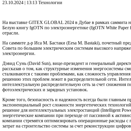
23.10.2024 | 13:13
Технологии
На выставке GITEX GLOBAL 2024 в Дубае в рамках саммита на
Белую книгу fgOTN по электроэнергетике (fgOTN White Paper f
отрасли.
На саммите д-р Иса М. Бастаки (Eesa M. Bastaki), почетный п
Совета по большим электрическим системам высокого напряже
электроэнергии.
Дэвид Сунь (David Sun), вице-президент и генеральный директо
рассказав о том, как структурные изменения энергосистемы см
сталкиваются с такими проблемами, как сложность управления
решению этих проблем лежит в распределительной сети. Инте
интеллектуальную распределительную сеть за счет снижения 
фотоэлектрических и зарядных установок.
Кроме того, безопасность и надежность всегда были главным 
экспоненциальный рост сложности энергетических технологий
решение для интеллектуальных электростанций (Intelligent Power
энергетические компании при переходе от пассивной к актив
компании стремятся оптимизировать операционные расходы с п
затрат на строительство системы за счет реконструкции цифро