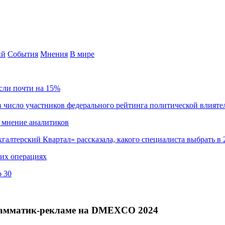
ий
События
Мнения
В мире
сли почти на 15%
 число участников федерального рейтинга политической влияте
 мнение аналитиков
хгалтерский Квартал» рассказала, какого специалиста выбрать в 
ких операциях
о 30
грамматик-рекламе на DMEXCO 2024