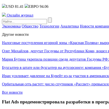
USD 81.41
ЕВРО 94.06
Онлайн журнал
Экономика
Общество
Технологии
Аналитика
Новости компан
Другие новости
Налоговые поступления игорной зоны «Красная Поляна» выро
Олег Михайлов, депутат Госдумы от Республики Коми, вошел в
Мария Бутина укрепила позиции среди депутатов Госдумы РФ:
Бухгалтер в штате или бухгалтер на аутсорсинге: компания «Бу
Иран усиливает давление на Кувейт из-за участия в американс
Орбитальная сеть растет: число спутников «Рассвет» превысил
Все новости
Flat Ads продемонстрировала разработки в про