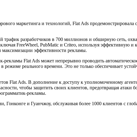
вого маркетинга и технологий, Flat Ads продемонстрировала 
 трафик разработчиков в 700 миллионов и обширную сеть, охва
ключая FreeWheel, PubMatic и Criteo, используя эффективную и 
 и максимизации эффективности рекламы.
к-рекламы Flat Ads может непрерывно проводить автоматическое
 в режиме реального времени. Это не только обеспечивает усто
етов Flat Ads. В дополнение к доступу к уполномоченному агент
сности, чтобы защитить своих клиентов, предотвращая атаки б
рограмматик-рекламы.
зии, Гонконге и Гуанчжоу, обслуживая более 1000 клиентов с г