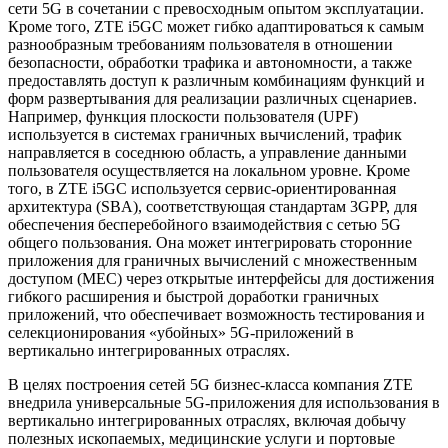
сети 5G в сочетании с превосходным опытом эксплуатации.
Кроме того, ZTE i5GC может гибко адаптироваться к самым
разнообразным требованиям пользователя в отношении
безопасности, обработки трафика и автономности, а также
предоставлять доступ к различным комбинациям функций и
форм развертывания для реализации различных сценариев.
Например, функция плоскости пользователя (UPF)
используется в системах граничных вычислений, трафик
направляется в соседнюю область, а управление данными
пользователя осуществляется на локальном уровне. Кроме
того, в ZTE i5GC используется сервис-ориентированная
архитектура (SBA), соответствующая стандартам 3GPP, для
обеспечения бесперебойного взаимодействия с сетью 5G
общего пользования. Она может интегрировать сторонние
приложения для граничных вычислений с множественным
доступом (MEC) через открытые интерфейсы для достижения
гибкого расширения и быстрой доработки граничных
приложений, что обеспечивает возможность тестирования и
селекционирования «убойных» 5G-приложений в
вертикально интегрированных отраслях.
В целях построения сетей 5G бизнес-класса компания ZTE
внедрила универсальные 5G-приложения для использования в
вертикально интегрированных отраслях, включая добычу
полезных ископаемых, медицинские услуги и портовые