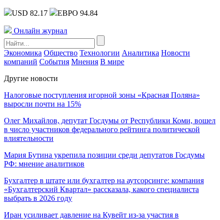
USD 82.17
ЕВРО 94.84
Онлайн журнал
Экономика
Общество
Технологии
Аналитика
Новости
компаний
События
Мнения
В мире
Другие новости
Налоговые поступления игорной зоны «Красная Поляна»
выросли почти на 15%
Олег Михайлов, депутат Госдумы от Республики Коми, вошел
в число участников федерального рейтинга политической
влиятельности
Мария Бутина укрепила позиции среди депутатов Госдумы
РФ: мнение аналитиков
Бухгалтер в штате или бухгалтер на аутсорсинге: компания
«Бухгалтерский Квартал» рассказала, какого специалиста
выбрать в 2026 году
Иран усиливает давление на Кувейт из-за участия в