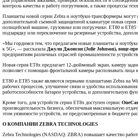
для управления заказами, проверки безопасности и соблюден
контроль качества и работу погрузчиков, а также процессы тех
Планшеты новой серии Zebra и ноутбуки-трансформеры могут п
дополнительной съемной защищенной клавиатуре новая серия 
полицейской машине, грузовике или погрузчике. ET80 и ET85 
подзарядку или переключение на резервные устройства, допол
«Мы гордимся тем, что предлагаем новые планшеты и ноутбуки
к 5G», — рассказала
Джули Джонсон (Julie Johnson), вице-п
предприятиям различных отраслей промышленности устройства,
Новая серия ET8x предлагает 12-дюймовый экран, камеру зад
позволяет с помощью фронтальной камеры распознавать лица 
ET80 и ET85 также являются первыми планшетами Zebra на 
рабочих процессов, улучшение связи и удобства использовани
работоспособности батареи устройства, и дополнительную ф
Кроме того, для устройств серии ET8x доступен сервис
OneCar
производительность бизнеса, обеспечивая максимальную отдачу
этом уязвимости устройств, не предусмотренные в бюджете ра
О КОМПАНИИ ZEBRA TECHNOLOGIES
Zebra Technologies (NASDAQ: ZBRA) повышает качество работы