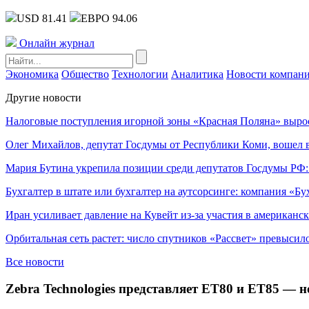
USD 81.41
ЕВРО 94.06
Онлайн журнал
Экономика
Общество
Технологии
Аналитика
Новости компан
Другие новости
Налоговые поступления игорной зоны «Красная Поляна» выро
Олег Михайлов, депутат Госдумы от Республики Коми, вошел в
Мария Бутина укрепила позиции среди депутатов Госдумы РФ:
Бухгалтер в штате или бухгалтер на аутсорсинге: компания «Бу
Иран усиливает давление на Кувейт из-за участия в американс
Орбитальная сеть растет: число спутников «Рассвет» превысил
Все новости
Zebra Technologies представляет ET80 и ET85 