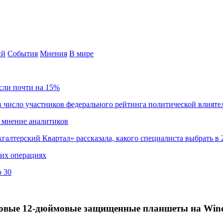
ий
События
Мнения
В мире
сли почти на 15%
 число участников федерального рейтинга политической влияте
 мнение аналитиков
хгалтерский Квартал» рассказала, какого специалиста выбрать в 
ких операциях
о 30
— новые 12-дюймовые защищенные планшеты на Win