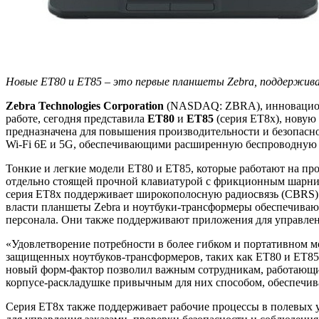
Новые ET80 и ET85 – это первые планшеты Zebra, поддержива
Zebra Technologies Corporation
(NASDAQ: ZBRA), инновационна
работе, сегодня представила
ET80
и
ET85
(серия ET8x), новую
предназначена для повышения производительности и безопасн
Wi-Fi 6E и 5G, обеспечивающими расширенную беспроводную св
Тонкие и легкие модели ET80 и ET85, которые работают на про
отдельно стоящей прочной клавиатурой с фрикционным шарниро
серия ET8x поддерживает широкополосную радиосвязь (CBRS) 
власти планшеты Zebra и ноутбуки-трансформеры обеспечивают
персонала. Они также поддерживают приложения для управлени
«Удовлетворение потребности в более гибком и портативном 
защищенных ноутбуков-трансформеров, таких как ET80 и ET85 о
новый форм-фактор позволил важным сотрудникам, работающим
корпусе-раскладушке привычным для них способом, обеспечива
Серия ET8x также поддерживает рабочие процессы в полевых у