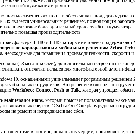
ия требований, а также для приложений удаленной помощи. На 
нического обслуживания и ремонта.
олностью заменить лэптопы и обеспечивать поддержку даже в с
ET8x является универсальным решением, позволяющим работать
также предлагают более длительный срок службы аккумулятора, 
нительно повышая производительность.
-трансформеры ET80 и ET85, которые не только поддерживают Wi
резидент по корпоративным мобильным решениям Zebra Techn
 необходимые для повышения производительности, скорости и н
него вида (13 мегапикселей), дополнительный встроенный скане
и считывать отпечатки пальцев для многофакторной аутентифик
Windows 10, оснащенными уникальными программным решением 
я для мобильных сотрудников. Это решение включает инструмен
ункцию
Workforce Connect Push to Talk
, которая упрощает обме
e Maintenance Plans
, который помогает пользователям максимал
 от вложенных средств. С Zebra OneCare plans рядовые сотрудни
сходы на ремонт и непредвиденные сбои.
 с клиентами в рознице, онлайн-коммерции, производстве, тран