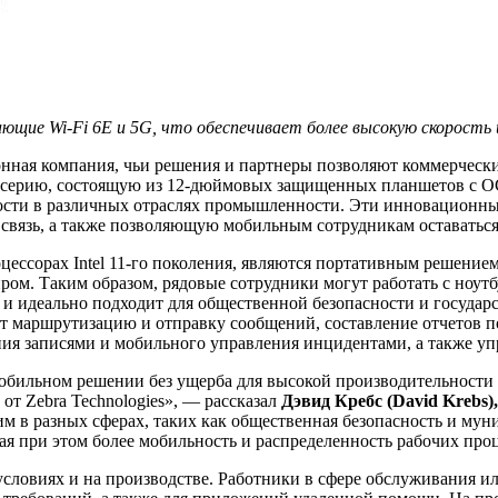
ющие Wi-Fi 6E и 5G, что обеспечивает более высокую скорость
я компания, чьи решения и партнеры позволяют коммерческим
 серию, состоящую из 12-дюймовых защищенных планшетов с О
ости в различных отраслях промышленности. Эти инновационны
язь, а также позволяющую мобильным сотрудникам оставаться н
цессорах Intel 11-го поколения, являются портативным решение
м. Таким образом, рядовые сотрудники могут работать с ноутбу
и идеально подходит для общественной безопасности и государ
 маршрутизацию и отправку сообщений, составление отчетов по
я записями и мобильного управления инцидентами, а также упр
мобильном решении без ущерба для высокой производительности
т Zebra Technologies», — рассказал
Дэвид Кребс (David Krebs
 в разных сферах, таких как общественная безопасность и мун
я при этом более мобильность и распределенность рабочих проц
словиях и на производстве. Работники в сфере обслуживания и