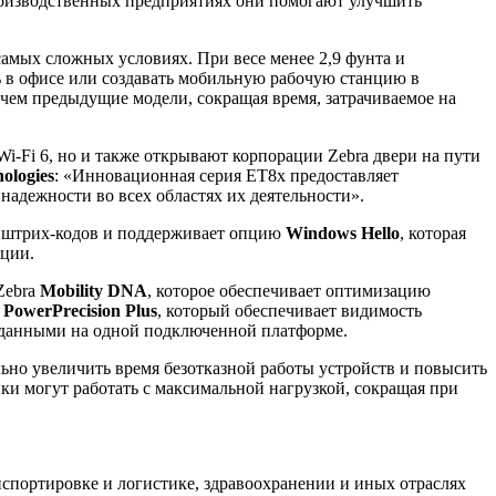
производственных предприятиях они помогают улучшить
амых сложных условиях. При весе менее 2,9 фунта и
 в офисе или создавать мобильную рабочую станцию в
чем предыдущие модели, сокращая время, затрачиваемое на
-Fi 6, но и также открывают корпорации Zebra двери на пути
ologies
: «Инновационная серия ET8x предоставляет
адежности во всех областях их деятельности».
р штрих-кодов и поддерживает опцию
Windows Hello
, которая
ации.
Zebra
Mobility DNA
, которое обеспечивает оптимизацию
т
PowerPrecision Plus
, который обеспечивает видимость
н данными на одной подключенной платформе.
ьно увеличить время безотказной работы устройств и повысить
ки могут работать с максимальной нагрузкой, сокращая при
спортировке и логистике, здравоохранении и иных отраслях