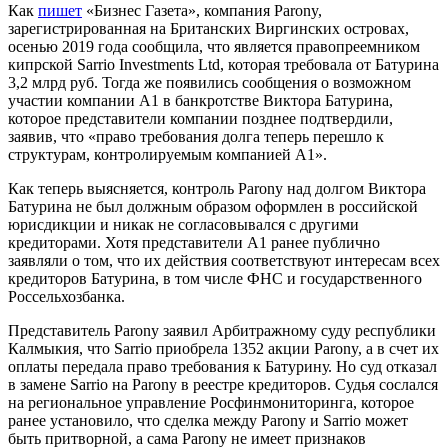
Как
пишет
«Бизнес Газета», компания Parony,
зарегистрированная на Британских Виргинских островах,
осенью 2019 года сообщила, что является правопреемником
кипрской Sarrio Investments Ltd, которая требовала от Батурина
3,2 млрд руб. Тогда же появились сообщения о возможном
участии компании А1 в банкротстве Виктора Батурина,
которое представители компании позднее подтвердили,
заявив, что «право требования долга теперь перешло к
структурам, контролируемым компанией А1».
Как теперь выясняется, контроль Parony над долгом Виктора
Батурина не был должным образом оформлен в российской
юрисдикции и никак не согласовывался с другими
кредиторами. Хотя представители А1 ранее публично
заявляли о том, что их действия соответствуют интересам всех
кредиторов Батурина, в том числе ФНС и государственного
Россельхозбанка.
Представитель Parony заявил Арбитражному суду республики
Калмыкия, что Sarrio приобрела 1352 акции Parony, а в счет их
оплаты передала право требования к Батурину. Но суд отказал
в замене Sarrio на Parony в реестре кредиторов. Судья сослался
на региональное управление Росфинмониторинга, которое
ранее установило, что сделка между Parony и Sarrio может
быть притворной, а сама Parony не имеет признаков