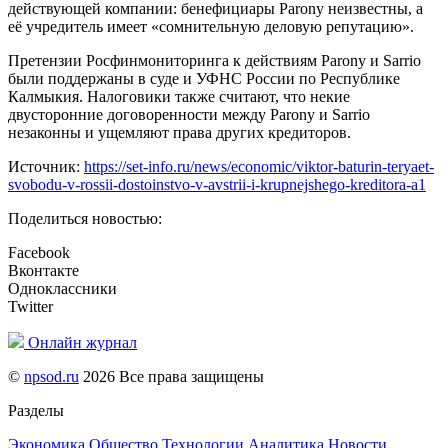
действующей компании: бенефициары Parony неизвестны, а
её учредитель имеет «сомнительную деловую репутацию».
Претензии Росфинмониторинга к действиям Parony и Sarrio
были поддержаны в суде и УФНС России по Республике
Калмыкия. Налоговики также считают, что некие
двусторонние договоренности между Parony и Sarrio
незаконны и ущемляют права других кредиторов.
Источник:
https://set-info.ru/news/economic/viktor-baturin-teryaet-
svobodu-v-rossii-dostoinstvo-v-avstrii-i-krupnejshego-kreditora-a1
Поделиться новостью:
Facebook
Вконтакте
Одноклассники
Twitter
Онлайн журнал
©
npsod.ru
2026 Все права защищены
Разделы
Экономика
Общество
Технологии
Аналитика
Новости