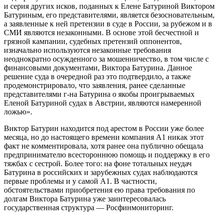
и серия других исков, поданных к Елене Батуриной Виктором
Батуриным, его представителями, является безосновательным,
а заявленные к ней претензии в суде в России, за рубежом и в
СМИ являются незаконными. В основе этой бесчестной и
грязной кампании, судебных претензий оппонентов,
изначально используются незаконные требования
неоднократно осужденного за мошенничество, в том числе с
финансовыми документами, Виктора Батурина. Данное
решение суда в очередной раз это подтвердило, а также
продемонстрировало, что заявления, ранее сделанные
представителями г-на Батурина о якобы проигрываемых
Еленой Батуриной судах в Австрии, являются намеренной
ложью».
Виктор Батурин находится под арестом в России уже более
месяца, но до настоящего времени компания А1 никак этот
факт не комментировала, хотя ранее она публично обещала
предпринимателю всестороннюю помощь и поддержку в его
тяжбах с сестрой. Более того: на фоне тотальных неудач
Батурина в российских и зарубежных судах наблюдаются
первые проблемы и у самой А1. В частности,
обстоятельствами приобретения ею права требования по
долгам Виктора Батурина уже заинтересовалась
государственная структура — Росфинмониторинг.