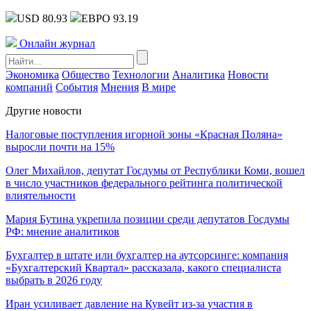
USD 80.93
ЕВРО 93.19
Онлайн журнал
Экономика
Общество
Технологии
Аналитика
Новости
компаний
События
Мнения
В мире
Другие новости
Налоговые поступления игорной зоны «Красная Поляна»
выросли почти на 15%
Олег Михайлов, депутат Госдумы от Республики Коми, вошел
в число участников федерального рейтинга политической
влиятельности
Мария Бутина укрепила позиции среди депутатов Госдумы
РФ: мнение аналитиков
Бухгалтер в штате или бухгалтер на аутсорсинге: компания
«Бухгалтерский Квартал» рассказала, какого специалиста
выбрать в 2026 году
Иран усиливает давление на Кувейт из-за участия в