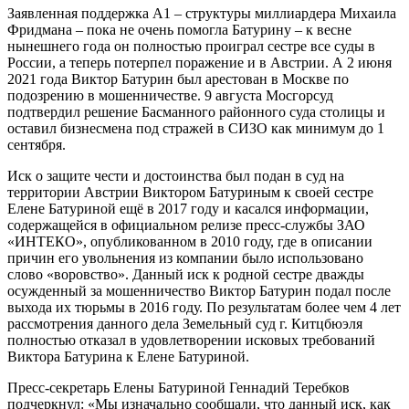
Заявленная поддержка А1 – структуры миллиардера Михаила
Фридмана – пока не очень помогла Батурину – к весне
нынешнего года он полностью проиграл сестре все суды в
России, а теперь потерпел поражение и в Австрии. А 2 июня
2021 года Виктор Батурин был арестован в Москве по
подозрению в мошенничестве. 9 августа Мосгорсуд
подтвердил решение Басманного районного суда столицы и
оставил бизнесмена под стражей в СИЗО как минимум до 1
сентября.
Иск о защите чести и достоинства был подан в суд на
территории Австрии Виктором Батуриным к своей сестре
Елене Батуриной ещё в 2017 году и касался информации,
содержащейся в официальном релизе пресс-службы ЗАО
«ИНТЕКО», опубликованном в 2010 году, где в описании
причин его увольнения из компании было использовано
слово «воровство». Данный иск к родной сестре дважды
осужденный за мошенничество Виктор Батурин подал после
выхода их тюрьмы в 2016 году. По результатам более чем 4 лет
рассмотрения данного дела Земельный суд г. Китцбюэля
полностью отказал в удовлетворении исковых требований
Виктора Батурина к Елене Батуриной.
Пресс-секретарь Елены Батуриной Геннадий Теребков
подчеркнул: «Мы изначально сообщали, что данный иск, как