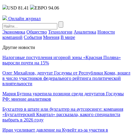
USD 81.41
ЕВРО 94.06
Онлайн журнал
Экономика
Общество
Технологии
Аналитика
Новости
компаний
События
Мнения
В мире
Другие новости
Налоговые поступления игорной зоны «Красная Поляна»
выросли почти на 15%
Олег Михайлов, депутат Госдумы от Республики Коми, вошел
в число участников федерального рейтинга политической
влиятельности
Мария Бутина укрепила позиции среди депутатов Госдумы
РФ: мнение аналитиков
Бухгалтер в штате или бухгалтер на аутсорсинге: компания
«Бухгалтерский Квартал» рассказала, какого специалиста
выбрать в 2026 году
Иран усиливает давление на Кувейт из-за участия в