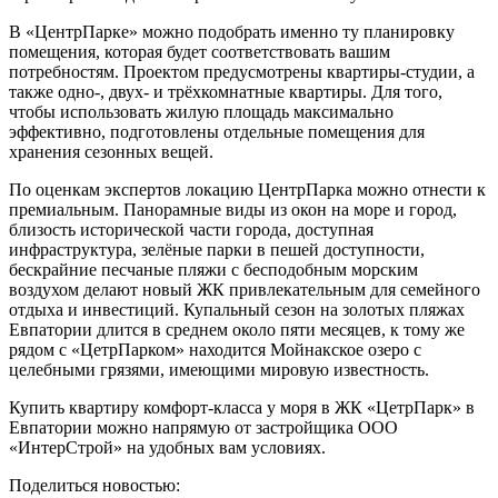
В «ЦентрПарке» можно подобрать именно ту планировку
помещения, которая будет соответствовать вашим
потребностям. Проектом предусмотрены квартиры-студии, а
также одно-, двух- и трёхкомнатные квартиры. Для того,
чтобы использовать жилую площадь максимально
эффективно, подготовлены отдельные помещения для
хранения сезонных вещей.
По оценкам экспертов локацию ЦентрПарка можно отнести к
премиальным. Панорамные виды из окон на море и город,
близость исторической части города, доступная
инфраструктура, зелёные парки в пешей доступности,
бескрайние песчаные пляжи с бесподобным морским
воздухом делают новый ЖК привлекательным для семейного
отдыха и инвестиций. Купальный сезон на золотых пляжах
Евпатории длится в среднем около пяти месяцев, к тому же
рядом с «ЦетрПарком» находится Мойнакское озеро с
целебными грязями, имеющими мировую известность.
Купить квартиру комфорт-класса у моря в ЖК «ЦетрПарк» в
Евпатории можно напрямую от застройщика ООО
«ИнтерСтрой» на удобных вам условиях.
Поделиться новостью: