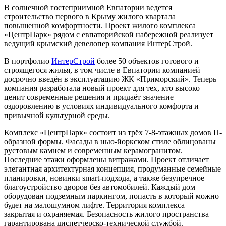
В солнечной гостеприимной Евпатории ведется
строительство первого в Крыму жилого квартала
повышенной комфортности. Проект жилого комплекса
«ЦентрПарк» рядом с евпаторийской набережной реализует
ведущий крымский девелопер компания ИнтерСтрой.
В портфолио
ИнтерСтрой
более 50 объектов готового и
строящегося жилья, в том числе в Евпатории компанией
досрочно введён в эксплуатацию ЖК «Приморский». Теперь
компания разработала новый проект для тех, кто высоко
ценит современные решения и придаёт значение
оздоровлению в условиях индивидуального комфорта и
привычной культурной среды.
Комплекс «ЦентрПарк» состоит из трёх 7-8-этажных домов П-
образной формы. Фасады в нью-йоркском стиле облицованы
рустовым камнем и современным керамогранитом.
Последние этажи оформлены витражами. Проект отличает
элегантная архитектурная концепция, продуманные семейные
планировки, новинки smart‐подхода, а также безупречное
благоустройство дворов без автомобилей. Каждый дом
оборудован подземным паркингом, попасть в который можно
будет на малошумном лифте. Территория комплекса —
закрытая и охраняемая. Безопасность жилого пространства
гарантирована диспетчерско-технической службой.