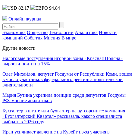
USD 82.17
ЕВРО 94.84
Онлайн журнал
Экономика
Общество
Технологии
Аналитика
Новости
компаний
События
Мнения
В мире
Другие новости
Налоговые поступления игорной зоны «Красная Поляна»
выросли почти на 15%
Олег Михайлов, депутат Госдумы от Республики Коми, вошел
в число участников федерального рейтинга политической
влиятельности
Мария Бутина укрепила позиции среди депутатов Госдумы
РФ: мнение аналитиков
Бухгалтер в штате или бухгалтер на аутсорсинге: компания
«Бухгалтерский Квартал» рассказала, какого специалиста
выбрать в 2026 году
Иран усиливает давление на Кувейт из-за участия в