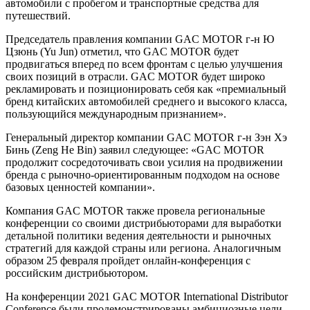
автомобили с пробегом и транспортные средства для
путешествий.
Председатель правления компании GAC MOTOR г-н Ю
Цзюнь (Yu Jun) отметил, что GAC MOTOR будет
продвигаться вперед по всем фронтам с целью улучшения
своих позиций в отрасли. GAC MOTOR будет широко
рекламировать и позиционировать себя как «премиальный
бренд китайских автомобилей среднего и высокого класса,
пользующийся международным признанием».
Генеральный директор компании GAC MOTOR г-н Зэн Хэ
Бинь (Zeng He Bin) заявил следующее: «GAC MOTOR
продолжит сосредоточивать свои усилия на продвижении
бренда с рыночно-ориентированным подходом на основе
базовых ценностей компании».
Компания GAC MOTOR также провела региональные
конференции со своими дистрибьюторами для выработки
детальной политики ведения деятельности и рыночных
стратегий для каждой страны или региона. Аналогичным
образом 25 февраля пройдет онлайн-конференция с
российским дистрибьютором.
На конференции 2021 GAC MOTOR International Distributor
Conference были продемонстрированы амбициозные цели