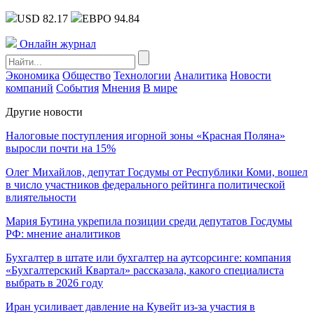
USD 82.17
ЕВРО 94.84
Онлайн журнал
Экономика
Общество
Технологии
Аналитика
Новости
компаний
События
Мнения
В мире
Другие новости
Налоговые поступления игорной зоны «Красная Поляна»
выросли почти на 15%
Олег Михайлов, депутат Госдумы от Республики Коми, вошел
в число участников федерального рейтинга политической
влиятельности
Мария Бутина укрепила позиции среди депутатов Госдумы
РФ: мнение аналитиков
Бухгалтер в штате или бухгалтер на аутсорсинге: компания
«Бухгалтерский Квартал» рассказала, какого специалиста
выбрать в 2026 году
Иран усиливает давление на Кувейт из-за участия в