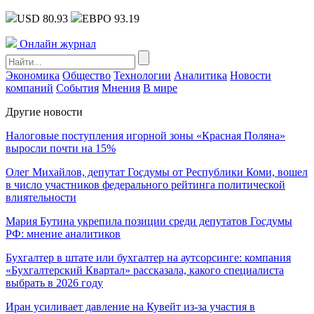
USD 80.93
ЕВРО 93.19
Онлайн журнал
Экономика
Общество
Технологии
Аналитика
Новости
компаний
События
Мнения
В мире
Другие новости
Налоговые поступления игорной зоны «Красная Поляна»
выросли почти на 15%
Олег Михайлов, депутат Госдумы от Республики Коми, вошел
в число участников федерального рейтинга политической
влиятельности
Мария Бутина укрепила позиции среди депутатов Госдумы
РФ: мнение аналитиков
Бухгалтер в штате или бухгалтер на аутсорсинге: компания
«Бухгалтерский Квартал» рассказала, какого специалиста
выбрать в 2026 году
Иран усиливает давление на Кувейт из-за участия в