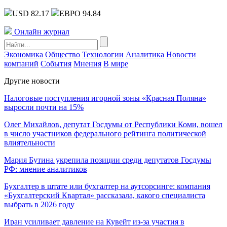
USD 82.17
ЕВРО 94.84
Онлайн журнал
Экономика
Общество
Технологии
Аналитика
Новости
компаний
События
Мнения
В мире
Другие новости
Налоговые поступления игорной зоны «Красная Поляна»
выросли почти на 15%
Олег Михайлов, депутат Госдумы от Республики Коми, вошел
в число участников федерального рейтинга политической
влиятельности
Мария Бутина укрепила позиции среди депутатов Госдумы
РФ: мнение аналитиков
Бухгалтер в штате или бухгалтер на аутсорсинге: компания
«Бухгалтерский Квартал» рассказала, какого специалиста
выбрать в 2026 году
Иран усиливает давление на Кувейт из-за участия в