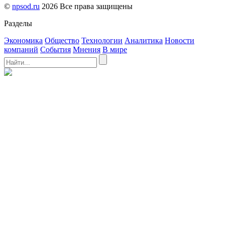
©
npsod.ru
2026 Все права защищены
Разделы
Экономика
Общество
Технологии
Аналитика
Новости
компаний
События
Мнения
В мире