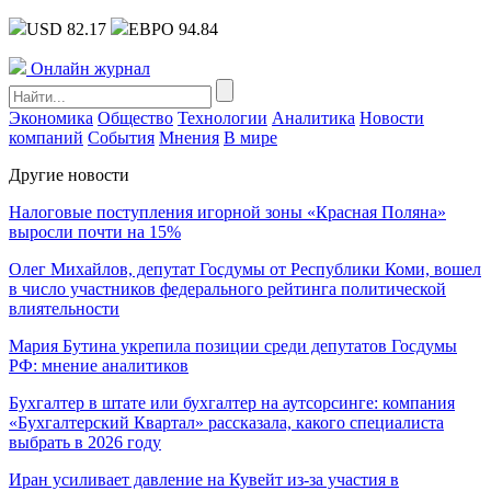
USD 82.17
ЕВРО 94.84
Онлайн журнал
Экономика
Общество
Технологии
Аналитика
Новости
компаний
События
Мнения
В мире
Другие новости
Налоговые поступления игорной зоны «Красная Поляна»
выросли почти на 15%
Олег Михайлов, депутат Госдумы от Республики Коми, вошел
в число участников федерального рейтинга политической
влиятельности
Мария Бутина укрепила позиции среди депутатов Госдумы
РФ: мнение аналитиков
Бухгалтер в штате или бухгалтер на аутсорсинге: компания
«Бухгалтерский Квартал» рассказала, какого специалиста
выбрать в 2026 году
Иран усиливает давление на Кувейт из-за участия в