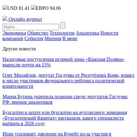
USD 81.41
ЕВРО 94.06
Онлайн журнал
Экономика
Общество
Технологии
Аналитика
Новости
компаний
События
Мнения
В мире
Другие новости
Налоговые поступления игорной зоны «Красная Поляна»
выросли почти на 15%
Олег Михайлов, депутат Госдумы от Республики Коми, вошел
в число участников федерального рейтинга политической
влиятельности
Мария Бутина укрепила позиции среди депутатов Госдумы
РФ: мнение аналитиков
Бухгалтер в штате или бухгалтер на аутсорсинге: компания
«Бухгалтерский Квартал» рассказала, какого специалиста
выбрать в 2026 году
Иран усиливает давление на Кувейт из-за участия в