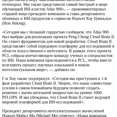
потенциал. Мы также представили самый быстрый в мире
обучающий ИИ-кластер Atlas 900», — прокомментировал
старший вице-президент компании и глава департамента
облачных и ИИ-продуктов и сервисов Huawei Хоу Цзиньлун
(Hou Jinlong).
«Сегодня мы с большой гордостью сообщаем, что Atlas 900
был выбран для реализации проекта Peng Cheng Cloud Brain II.
Он станет фундаментом для новой разработки. Cloud Brain II
представляет собой передовую платформу для исследований в
области искусственного интеллекта. В рамках этого проекта
PCL собрала впечатляющую команду ученых и специалистов
по ИИ. Наша компания присоединяется к PCL, чтобы вместе
возглавить процесс научных изысканий в новом
интеллектуальном мире», — добавил он.
Г-н Хоу также подчеркнул: «Сегодня мы приступаем к 1-й
фазе разработки Cloud Brain II. Уверен, что наши совместные
усилия в самом ближайшем будущем позволят создать
решение с вычислительной мощностью на уровне 1000
PFLOPS. И мы убеждены, что Cloud Brain II станет ведущей
мировой платформой для ИИ-исследований».
Президент департамента интеллектуальных вычислений
Huawei Майкл Ма (Michael Ma) отметил: «Наша компания