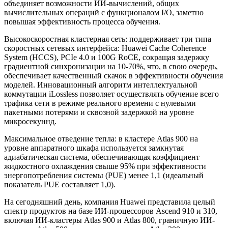
объединяет возможности ИИ-вычислений, общих
вычислительных операций с функционалом I/O, заметно
повышая эффективность процесса обучения.
Высокоскоростная кластерная сеть: поддерживает три типа
скоростных сетевых интерфейса: Huawei Cache Coherence
System (HCCS), PCIe 4.0 и 100G RoCE, сокращая задержку
градиентной синхронизации на 10-70%, что, в свою очередь,
обеспечивает качественный скачок в эффективности обучения
моделей. Инновационный алгоритм интеллектуальной
коммутации iLossless позволяет осуществлять обучение всего
трафика сети в режиме реального времени с нулевыми
пакетными потерями и сквозной задержкой на уровне
микросекуннд.
Максимальное отведение тепла: в кластере Atlas 900 на
уровне аппаратного шкафа используется замкнутая
адиабатическая система, обеспечивающая коэффициент
жидкостного охлаждения свыше 95% при эффективности
энергопотребления системы (PUE) менее 1,1 (идеальный
показатель PUE составляет 1,0).
На сегодняшний день, компания Huawei представила целый
спектр продуктов на базе ИИ-процессоров Ascend 910 и 310,
включая ИИ-кластеры Atlas 900 и Atlas 800, граничную ИИ-