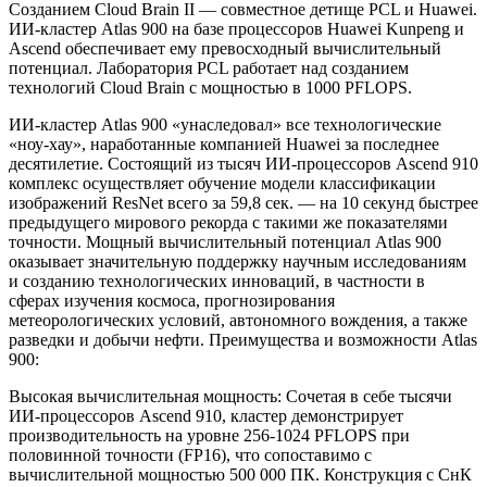
Созданием Cloud Brain II — совместное детище PCL и Huawei.
ИИ-кластер Atlas 900 на базе процессоров Huawei Kunpeng и
Ascend обеспечивает ему превосходный вычислительный
потенциал. Лаборатория PCL работает над созданием
технологий Cloud Brain с мощностью в 1000 PFLOPS.
ИИ-кластер Atlas 900 «унаследовал» все технологические
«ноу-хау», наработанные компанией Huawei за последнее
десятилетие. Состоящий из тысяч ИИ-процессоров Ascend 910
комплекс осуществляет обучение модели классификации
изображений ResNet всего за 59,8 сек. — на 10 секунд быстрее
предыдущего мирового рекорда с такими же показателями
точности. Мощный вычислительный потенциал Atlas 900
оказывает значительную поддержку научным исследованиям
и созданию технологических инноваций, в частности в
сферах изучения космоса, прогнозирования
метеорологических условий, автономного вождения, а также
разведки и добычи нефти. Преимущества и возможности Atlas
900:
Высокая вычислительная мощность: Сочетая в себе тысячи
ИИ-процессоров Ascend 910, кластер демонстрирует
производительность на уровне 256-1024 PFLOPS при
половинной точности (FP16), что сопоставимо с
вычислительной мощностью 500 000 ПК. Конструкция с СнК