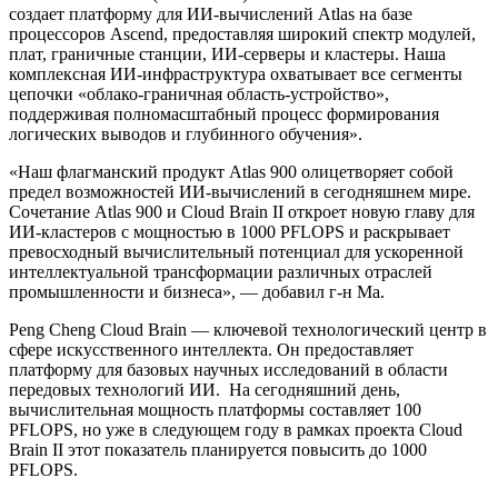
создает платформу для ИИ-вычислений Atlas на базе
процессоров Ascend, предоставляя широкий спектр модулей,
плат, граничные станции, ИИ-серверы и кластеры. Наша
комплексная ИИ-инфраструктура охватывает все сегменты
цепочки «облако-граничная область-устройство»,
поддерживая полномасштабный процесс формирования
логических выводов и глубинного обучения».
«Наш флагманский продукт Atlas 900 олицетворяет собой
предел возможностей ИИ-вычислений в сегодняшнем мире.
Сочетание Atlas 900 и Cloud Brain II откроет новую главу для
ИИ-кластеров с мощностью в 1000 PFLOPS и раскрывает
превосходный вычислительный потенциал для ускоренной
интеллектуальной трансформации различных отраслей
промышленности и бизнеса», — добавил г-н Ма.
Peng Cheng Cloud Brain — ключевой технологический центр в
сфере искусственного интеллекта. Он предоставляет
платформу для базовых научных исследований в области
передовых технологий ИИ. На сегодняшний день,
вычислительная мощность платформы составляет 100
PFLOPS, но уже в следующем году в рамках проекта Cloud
Brain II этот показатель планируется повысить до 1000
PFLOPS.