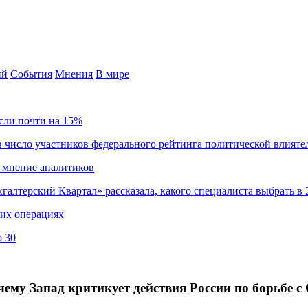
ий
События
Мнения
В мире
сли почти на 15%
 число участников федерального рейтинга политической влияте
 мнение аналитиков
хгалтерский Квартал» рассказала, какого специалиста выбрать в 
ких операциях
о 30
ему Запад критикует действия России по борьбе 