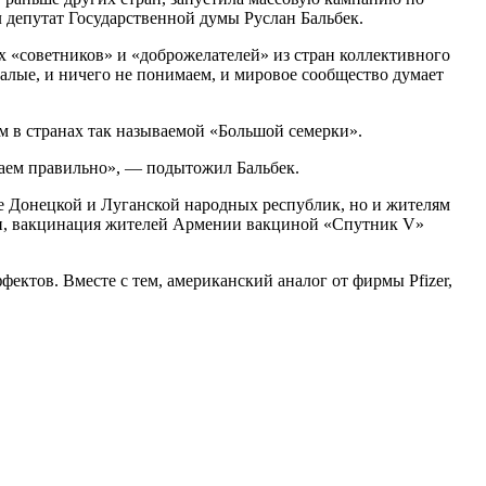
ил депутат Государственной думы Руслан Бальбек.
ых «советников» и «доброжелателей» из стран коллективного
талые, и ничего не понимаем, и мировое сообщество думает
м в странах так называемой «Большой семерки».
елаем правильно», — подытожил Бальбек.
е Донецкой и Луганской народных республик, но и жителям
ости, вакцинация жителей Армении вакциной «Спутник V»
ектов. Вместе с тем, американский аналог от фирмы Pfizer,