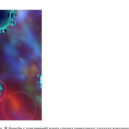
но. В борьбе с пандемией наша страна преуспела: создала вакци