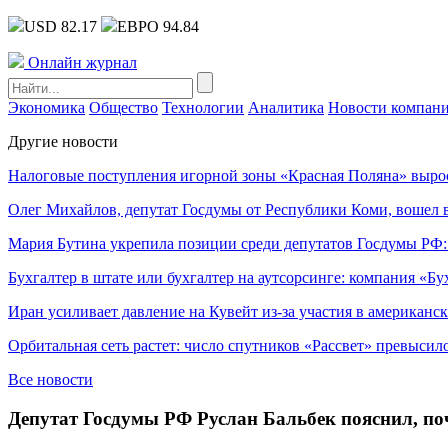
USD 82.17
ЕВРО 94.84
Онлайн журнал
Экономика
Общество
Технологии
Аналитика
Новости компан
Другие новости
Налоговые поступления игорной зоны «Красная Поляна» выро
Олег Михайлов, депутат Госдумы от Республики Коми, вошел в
Мария Бутина укрепила позиции среди депутатов Госдумы РФ:
Бухгалтер в штате или бухгалтер на аутсорсинге: компания «Бу
Иран усиливает давление на Кувейт из-за участия в американс
Орбитальная сеть растет: число спутников «Рассвет» превысил
Все новости
Депутат Госдумы РФ Руслан Бальбек пояснил, поч