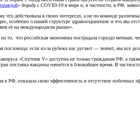
 правдой
» борьбу с COVID-19 в мире и, в частности, в РФ, заяв
у что действовала в своих интересах, а не по команде различн
рес, особенно о нашей структуре здравоохранения: и что мы отс
ляем её на международном рынке».
а то, что российская экономика пострадала гораздо меньше, че
я пословица: если из-за рубежа нас ругают — значит, мы все д
авируса «Спутник V» доступна не только гражданам РФ, а такж
д стран поставка вакцины начнётся в ближайшее время. В частн
я в РФ, показала свою эффективность и отсутствие побочных эфф