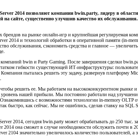
Server 2014 позволяют компании bwin.party, лидеру в област
ей на сайте, существенно улучшив качество их обслуживания
щих брендов на рынке онлайн-игр и крупнейшая регулируемая ко
rver 2014 и технологий обработки в оперативной памяти (in-me
ество обслуживания, сэкономить средства и главное — увеличить
де.
я компаний bwin и Party Gaming. После завершения сделки bwin.
остатком гибкости существующей ИТ-инфраструктуры: пользовател
 Компания пыталась решить эту задачу, развернув платформу Micr
.
, чтобы решить ее. Мы работаем на высококонкурентном рынке и 
л уровень нашей прибыли. Мы постоянно работали над улучшение
 Ознакомившись с возможностями технологии in-memory OLTP от 
ак быстро, как сейчас. Мы не ошиблись, сделав ставку на SQL Se
erver 2014, сегодня bwin.party может обрабатывать до 250 тыс. 
r 2014 она сможет в случае необходимости обслужить почти в 20
rver 2104 значительно увеличилось количество пользователей, а з