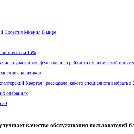
ий
События
Мнения
В мире
сли почти на 15%
 число участников федерального рейтинга политической влияте
 мнение аналитиков
хгалтерский Квартал» рассказала, какого специалиста выбрать в 
ких операциях
о 30
, улучшает качество обслуживания пользователей б