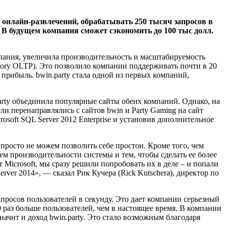
и онлайн-развлечений, обрабатывать 250 тысяч запросов в
. В будущем компания сможет сэкономить до 100 тыс долл.
мпания, увеличила производительность и масштабируемость
mory OLTP). Это позволило компании поддерживать почти в 20
 прибыль. bwin.party стала одной из первых компаний,
party объединила популярные сайты обеих компаний. Однако, на
и перенаправлялись с сайтов bwin и Party Gaming на сайт
osoft SQL Server 2012 Enterprise и установив дополнительное
просто не можем позволить себе простои. Кроме того, чем
м производительности системы и тем, чтобы сделать ее более
Microsoft, мы сразу решили попробовать их в деле – и попали
rver 2014», — сказал Рик Кучера (Rick Kutschera), директор по
запросов пользователей в секунду. Это дает компании серьезный
 раз больше пользователей, чем в настоящее время. В компании
начит и доход bwin.party. Это стало возможным благодаря