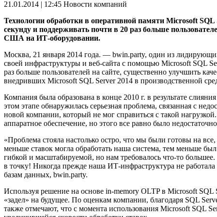
21.01.2014 | 12:45
Новости компаний
Технологии обработки в оперативной памяти Microsoft SQL 
секунду и поддерживать почти в 20 раз больше пользовател
США на ИТ-оборудовании.
Москва, 21 января 2014 года. — bwin.party, один из лидирую
своей инфраструктуры и веб-сайта с помощью Microsoft SQL Se
раз больше пользователей на сайте, существенно улучшить кач
внедривших Microsoft SQL Server 2014 в производственной сре
Компания была образована в конце 2010 г. в результате слияни
этом этапе обнаружилась серьезная проблема, связанная с нед
новой компании, который не мог справиться с такой нагрузкой.
аппаратное обеспечение, но этого все равно было недостаточно
«Проблема стояла настолько остро, что мы были готовы на все
меньше ставок могла обработать наша система, тем меньше бы
гибкой и масштабируемой, но нам требовалось что-то большее.
в точку! Никогда прежде наша ИТ-инфраструктура не работала т
базам данных, bwin.party.
Используя решение на основе in-memory OLTP в Microsoft SQL S
«задел» на будущее. По оценкам компании, благодаря SQL Serve
также отмечают, что с момента использования Microsoft SQL Se