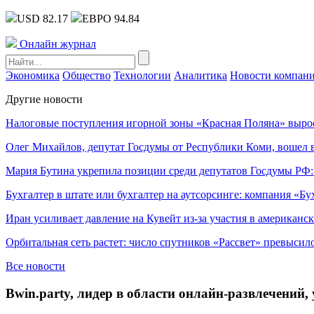
USD 82.17
ЕВРО 94.84
Онлайн журнал
Экономика
Общество
Технологии
Аналитика
Новости компан
Другие новости
Налоговые поступления игорной зоны «Красная Поляна» выро
Олег Михайлов, депутат Госдумы от Республики Коми, вошел в
Мария Бутина укрепила позиции среди депутатов Госдумы РФ:
Бухгалтер в штате или бухгалтер на аутсорсинге: компания «Бу
Иран усиливает давление на Кувейт из-за участия в американс
Орбитальная сеть растет: число спутников «Рассвет» превысил
Все новости
Bwin.party, лидер в области онлайн-развлечений