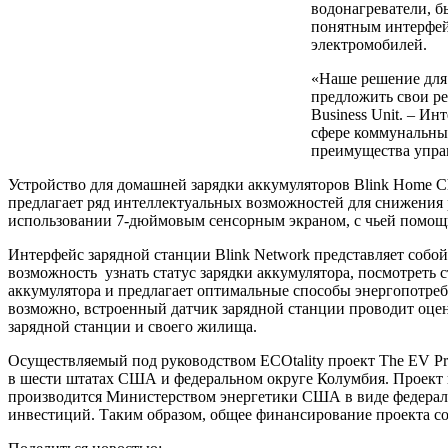
водонагреватели, б
понятным интерфейс
электромобилей.
«Наше решение для
предложить свои ре
Business Unit. – И
сфере коммунальных
преимущества упра
Устройство для домашней зарядки аккумуляторов Blink Home Cha
предлагает ряд интеллектуальных возможностей для снижения 
использовании 7-дюймовым сенсорным экраном, с чьей помощь
Интерфейс зарядной станции Blink Network представляет собой
возможность узнать статус зарядки аккумулятора, посмотреть 
аккумулятора и предлагает оптимальные способы энергопотребл
возможно, встроенный датчик зарядной станции проводит оце
зарядной станции и своего жилища.
Осуществляемый под руководством ECOtality проект The EV Pr
в шести штатах США и федеральном округе Колумбия. Проект 
производится Министерством энергетики США в виде федераль
инвестиций. Таким образом, общее финансирование проекта со