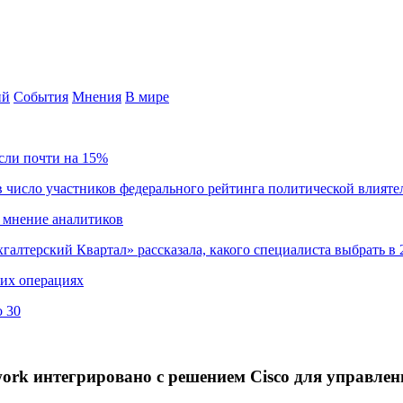
ий
События
Мнения
В мире
сли почти на 15%
 число участников федерального рейтинга политической влияте
 мнение аналитиков
хгалтерский Квартал» рассказала, какого специалиста выбрать в 
ких операциях
о 30
work интегрировано с решением Cisco для управле