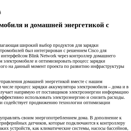
омобиля и домашней энергетикой с
длагающая широкий выбор продуктов для зарядки
ектромобилей был интегрирован с решением Cisco для
я интерфейсом Blink Network через контроллер домашнего
ем электромобиле и оптимизировать процесс зарядки
пного на данный момент проекта по развитию инфраструктуры
 управления домашней энергетикой вместе с нашим
 числе процесс зарядки аккумулятора электромобиля – дома и в
 получает напрямую от поставщиков электроэнергии информацию
 эффективно использовать электроэнергию и снизить расходы.
и и содействует продвижению технологии оптимизации
управлять своим энергопотреблением дома. В дополнение к
ериферийных датчиков, которые подключаются к контроллеру
аких устройств, как климатические системы, насосы бассейнов,