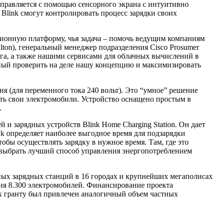
управляется с помощью сенсорного экрана с интуитивно
link смогут контролировать процесс зарядки своих
ионную платформу, чья задача – помочь ведущим компаниям
ton), генеральный менеджер подразделения Cisco Prosumer
нга, а также нашими сервисами для облачных вычислений в
обный проверить на деле нашу концепцию и максимизировать
ня (для переменного тока 240 вольт). Это “умное” решение
ать свои электромобили. Устройство оснащено простым в
.
и зарядных устройств Blink Home Charging Station. Он дает
nk определяет наиболее выгодное время для подзарядки
обы осуществлять зарядку в нужное время. Там, где это
 выбрать лучший способ управления энергопотреблением
ных зарядных станций в 16 городах и крупнейших мегаполисах
ия 8.300 электромобилей. Финансирование проекта
к гранту был привлечен аналогичный объем частных