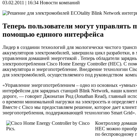
03.02.2011 | 16:34
Новости компаний
Теперь пользователи могут управлять 
помощью единого интерфейса
Лидер в создании технологий для экологически чистого транс
аккумуляторов электромобилей, завершила цикл разработки, в 
управления домашней энергетикой . Теперь обладатели зарядны
электропотребления Cisco Home Energy Controller (HEC). С п
аккумулятора и энергопотребление. Внедрение технологии Cis
для электромобилей, осуществляемого под руководством компа
«Управление энергопотреблением – одно из основных «умных» 
интерфейсом для зарядных станций Blink Network, наши клиент
дороге, — говорит Джонатан Рид (Jonathan Read), главный ис
о времени минимальной нагрузки на электросеть и определяет
Вместе с Cisco мы предоставляем решение, которое дает клие
энергопотребления, поддерживающей технологию Smart Grid».
Контроллер домашне
HEC можно приобре
по беспроводному п