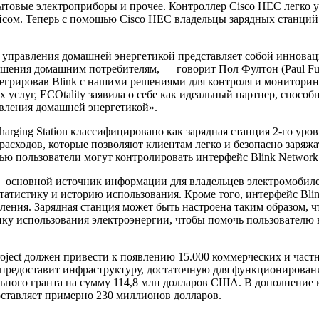
ытовые электроприборы и прочее. Контроллер Cisco HEC легко 
ом. Теперь с помощью Cisco HEC владельцы зарядных станций B
 управления домашней энергетикой представляет собой инновац
шения домашним потребителям, — говорит Пол Фултон (Paul Ful
нтегрировав Blink с нашими решениями для контроля и монитори
 услуг, ECOtality заявила о себе как идеальный партнер, спос
вления домашней энергетикой».
rging Station классифицировано как зарядная станция 2-го уров
расходов, которые позволяют клиентам легко и безопасно заряж
ю пользователи могут контролировать интерфейс Blink Network
 основной источник информации для владельцев электромобилей 
статистику и историю использования. Кроме того, интерфейс Bli
ения. Зарядная станция может быть настроена таким образом, чт
нку использования электроэнергии, чтобы помочь пользователю
oject должен привести к появлению 15.000 коммерческих и част
предоставит инфраструктуру, достаточную для функционирован
ного гранта на сумму 114,8 млн долларов США. В дополнение 
ставляет примерно 230 миллионов долларов.