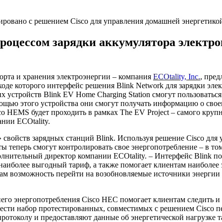
процессом зарядки аккумулятора электр
порта и хранения электроэнергии – компания
ECOtality, Inc.
, пре
ходе которого интерфейс решения Blink Network для зарядки эл
х устройств Blink EV Home Charging Station смогут пользоватьс
омощью этого устройства они смогут получать информацию о сво
co HEMS будет проходить в рамках The EV Project – самого кру
нии ECOtality.
свойств зарядных станций Blink. Используя решение Cisco для
ы теперь смогут контролировать свое энергопотребление – в том
полнительный директор компании ECOtality. – Интерфейс Blink
 наиболее выгодный тариф, а также помогает клиентам наиболее
нтам возможность перейти на возобновляемые источники энерги
го энергопотребления Cisco HEC помогает клиентам следить и 
сти набор протестированных, совместимых с решением Cisco п
ротоколу и предоставляют данные об энергетической нагрузке т