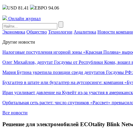
USD 81.41
ЕВРО 94.06
Онлайн журнал
Экономика
Общество
Технологии
Аналитика
Новости компан
Другие новости
Налоговые поступления игорной зоны «Красная Поляна» выро
Олег Михайлов, депутат Госдумы от Республики Коми, вошел в
Мария Бутина укрепила позиции среди депутатов Госдумы РФ:
Бухгалтер в штате или бухгалтер на аутсорсинге: компания «Бу
Иран усиливает давление на Кувейт из-за участия в американс
Орбитальная сеть растет: число спутников «Рассвет» превысил
Все новости
Решение для электромобилей ECOtality Blink Net