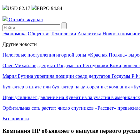
USD 82.17
ЕВРО 94.84
Онлайн журнал
Экономика
Общество
Технологии
Аналитика
Новости компан
Другие новости
Налоговые поступления игорной зоны «Красная Поляна» выро
Олег Михайлов, депутат Госдумы от Республики Коми, вошел в
Мария Бутина укрепила позиции среди депутатов Госдумы РФ:
Бухгалтер в штате или бухгалтер на аутсорсинге: компания «Бу
Иран усиливает давление на Кувейт из-за участия в американс
Орбитальная сеть растет: число спутников «Рассвет» превысил
Все новости
Компания HP объявляет о выпуске первого русс