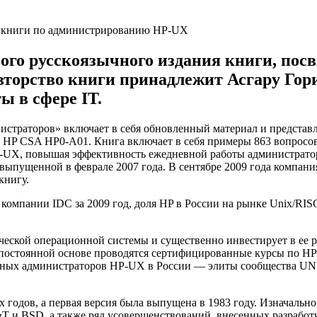
вого русскоязычного издания книги, по
вторство книги принадлежит Асгару Гор
ы в сфере IT.
истраторов» включает в себя обновленный материал и представ
HP CSA HP0-A01. Книга включает в себя примеры 863 вопросов э
 HP-UX, повышая эффективность ежедневной работы администра
 выпущенной в феврале 2007 года. В сентябре 2009 года компани
книгу.
омпании IDC за 2009 год, доля HP в России на рынке Unix/RIS
еской операционной системы и существенно инвестирует в ее ра
 постоянной основе проводятся сертифицированные курсы по HP
ных администраторов HP-UX в России — элиты сообщества UNI
 годов, а первая версия была выпущена в 1983 году. Изначальн
&T и BSD, а также ряд усовершенствований, внесенных разработ