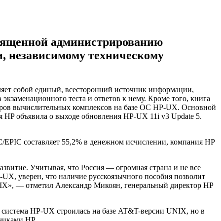
священной администрированию
и, независимому техническому
ляет собой единый, всесторонний источник информации,
кзаменационного теста и ответов к нему. Кроме того, книга
торов вычислительных комплексов на базе ОС HP-UX. Основной
я HP объявила о выходе обновления HP-UX 11i v3 Update 5.
C/EPIC составляет 55,2% в денежном исчислении, компания HP
звитие. Учитывая, что Россия — огромная страна и не все
-UX, уверен, что наличие русскоязычного пособия позволит
X», — отметил Александр Микоян, генеральный директор HP
о система HP-UX строилась на базе AT&T-версии UNIX, но в
чиками HP.