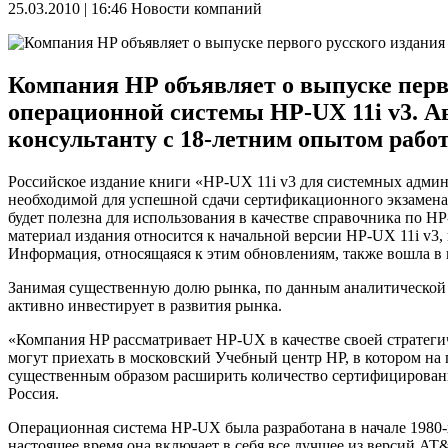
25.03.2010 | 16:46
Новости компаний
Компания HP объявляет о выпуске пер
операционной системы HP-UX 11i v3. А
консультанту с 18-летним опытом работ
Российское издание книги «HP-UX 11i v3 для системных админ
необходимой для успешной сдачи сертификационного экзамена 
будет полезна для использования в качестве справочника по
материал издания относится к начальной версии HP-UX 11i v3,
Информация, относящаяся к этим обновлениям, также вошла в 
Занимая существенную долю рынка, по данным аналитической к
активно инвестирует в развития рынка.
«Компания HP рассматривает HP-UX в качестве своей стратегич
могут приехать в московский Учебный центр HP, в котором на
существенным образом расширить количество сертифицирован
Россия.
Операционная система HP-UX была разработана в начале 1980-х
настоящее время она включает в себя все лучшее из версий AT