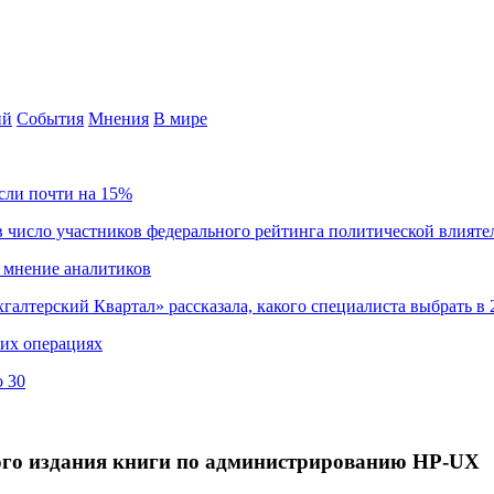
ий
События
Мнения
В мире
сли почти на 15%
 число участников федерального рейтинга политической влияте
 мнение аналитиков
хгалтерский Квартал» рассказала, какого специалиста выбрать в 
ких операциях
о 30
кого издания книги по администрированию HP-UX