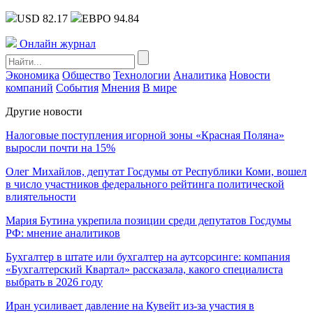
USD 82.17
ЕВРО 94.84
Онлайн журнал
Экономика
Общество
Технологии
Аналитика
Новости
компаний
События
Мнения
В мире
Другие новости
Налоговые поступления игорной зоны «Красная Поляна»
выросли почти на 15%
Олег Михайлов, депутат Госдумы от Республики Коми, вошел
в число участников федерального рейтинга политической
влиятельности
Мария Бутина укрепила позиции среди депутатов Госдумы
РФ: мнение аналитиков
Бухгалтер в штате или бухгалтер на аутсорсинге: компания
«Бухгалтерский Квартал» рассказала, какого специалиста
выбрать в 2026 году
Иран усиливает давление на Кувейт из-за участия в