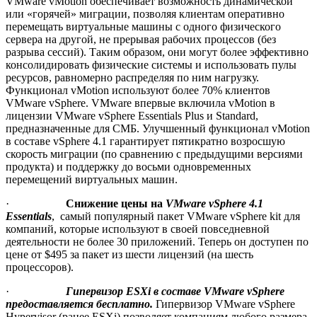
VMware vMotion обеспечивает возможность динамической
или «горячей» миграции, позволяя клиентам оперативно
перемещать виртуальные машины с одного физического
сервера на другой, не прерывая рабочих процессов (без
разрыва сессий). Таким образом, они могут более эффективно
консолидировать физические системы и использовать пулы
ресурсов, равномерно распределяя по ним нагрузку.
Функционал vMotion используют более 70% клиентов
VMware vSphere. VMware впервые включила vMotion в
лицензии VMware vSphere Essentials Plus и Standard,
предназначенные для СМБ. Улучшенный функционал vMotion
в составе vSphere 4.1 гарантирует пятикратно возросшую
скорость миграции (по сравнению с предыдущими версиями
продукта) и поддержку до восьми одновременных
перемещений виртуальных машин.
·
Снижение цены на
VMware
vSphere
4.1
Essentials
, самый популярный пакет
VMware vSphere kit для
компаний, которые используют в своей повседневной
деятельности не более 30 приложений. Теперь он доступен по
цене от $495 за пакет из шести лицензий (на шесть
процессоров).
·
Гипервизор
ESXi
в составе
VMware
vSphere
предоставляется бесплатно.
Гипервизор VMware vSphere
Hypervisor (ранее ESXi) позволяет компаниям любого размера