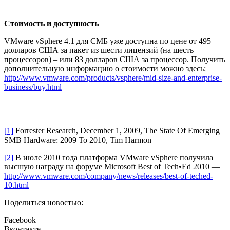
Стоимость и доступность
VMware vSphere 4.1 для СМБ уже доступна по цене от 495
долларов США за пакет из шести лицензий (на шесть
процессоров) – или 83 долларов США за процессор. Получить
дополнительную информацию о стоимости можно здесь:
http://www.vmware.com/products/vsphere/mid-size-and-enterprise-
business/buy.html
[1]
Forrester Research, December 1, 2009, The State Of Emerging
SMB Hardware: 2009 To 2010, Tim Harmon
[2]
В июле 2010 года платформа VMware vSphere получила
высшую награду на форуме Microsoft Best of Tech•Ed 2010 —
http://www.vmware.com/company/news/releases/best-of-teched-
10.html
Поделиться новостью:
Facebook
Вконтакте