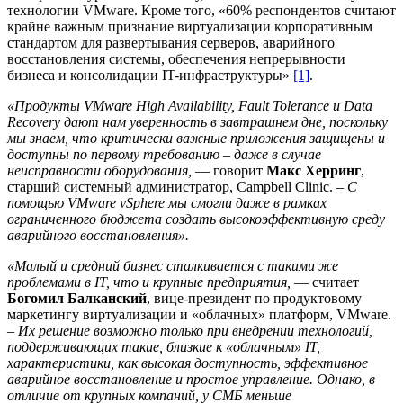
технологии VMware. Кроме того, «60% респондентов считают
крайне важным признание виртуализации корпоративным
стандартом для развертывания серверов, аварийного
восстановления системы, обеспечения непрерывности
бизнеса и консолидации IT-инфраструктуры»
[1]
.
«Продукты VMware High Availability, Fault Tolerance и Data
Recovery дают нам уверенность в завтрашнем дне, поскольку
мы знаем, что критически важные приложения защищены и
доступны по первому требованию – даже в случае
неисправности оборудования,
— говорит
Макс Херринг
,
старший системный администратор, Campbell Clinic. –
С
помощью VMware vSphere мы смогли даже в рамках
ограниченного бюджета создать высокоэффективную среду
аварийного восстановления».
«Малый и средний бизнес сталкивается с такими же
проблемами в IT, что и крупные предприятия,
— считает
Богомил Балканский
, вице-президент по продуктовому
маркетингу виртуализации и «облачных» платформ, VMware.
–
Их решение возможно только при внедрении технологий,
поддерживающих такие, близкие к «облачным» IT,
характеристики, как высокая доступность, эффективное
аварийное восстановление и простое управление. Однако, в
отличие от крупных компаний, у СМБ меньше