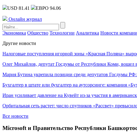
USD 81.41
ЕВРО 94.06
Онлайн журнал
Экономика
Общество
Технологии
Аналитика
Новости компан
Другие новости
Налоговые поступления игорной зоны «Красная Поляна» выро
Олег Михайлов, депутат Госдумы от Республики Коми, вошел в
Мария Бутина укрепила позиции среди депутатов Госдумы РФ:
Бухгалтер в штате или бухгалтер на аутсорсинге: компания «Бу
Иран усиливает давление на Кувейт из-за участия в американс
Орбитальная сеть растет: число спутников «Рассвет» превысил
Все новости
Microsoft и Правительство Республики Башкорто