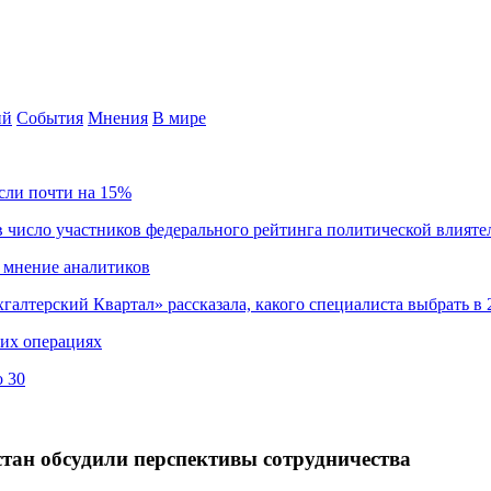
ий
События
Мнения
В мире
сли почти на 15%
 число участников федерального рейтинга политической влияте
 мнение аналитиков
хгалтерский Квартал» рассказала, какого специалиста выбрать в 
ких операциях
о 30
стан обсудили перспективы сотрудничества