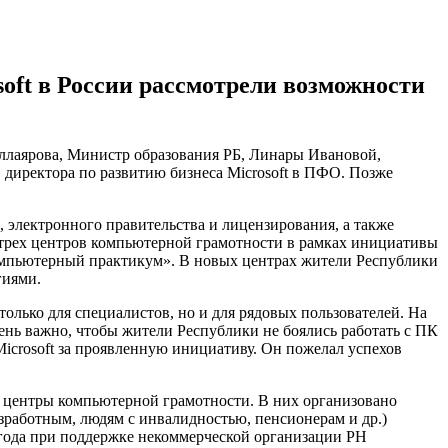
oft в России рассмотрели возможности
Аллаярова, Министр образования РБ, Линары Ивановой,
 директора по развитию бизнеса Microsoft в ПФО. Позже
, электронного правительства и лицензирования, а также
е трех центров компьютерной грамотности в рамках инициативы
Компьютерный практикум». В новых центрах жители Республики
гиями.
олько для специалистов, но и для рядовых пользователей. На
ень важно, чтобы жители Республики не боялись работать с ПК
crosoft за проявленную инициативу. Он пожелал успехов
я центры компьютерной грамотности. В них организовано
работным, людям с инвалидностью, пенсионерам и др.)
 года при поддержке некоммерческой организации PH