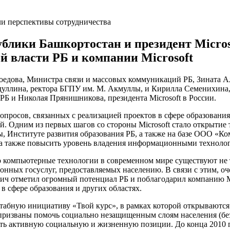
ублики Башкортостан и президент Micros
й власти РБ и компании Microsoft
коедова, Министра связи и массовых коммуникаций РБ, Зината 
дуллина, ректора БГПУ им. М. Акмуллы, и Кирилла Семенихина,
РБ и Николая Прянишникова, президента Microsoft в России.
опросов, связанных с реализацией проектов в сфере образования
й. Одним из первых шагов со стороны Microsoft стало открыти
ы, Институте развития образования РБ, а также на базе ООО «
, а также повысить уровень владения информационными техноло
о компьютерные технологии в современном мире существуют не т
нных госуслуг, предоставляемых населению. В связи с этим, оч
ч отметил огромный потенциал РБ и поблагодарил компанию Mi
 в сфере образования и других областях.
штабную инициативу «Твой курс», в рамках которой открываютс
ризваны помочь социально незащищенным слоям населения (без
нить активную социальную и жизненную позиции. До конца 2010