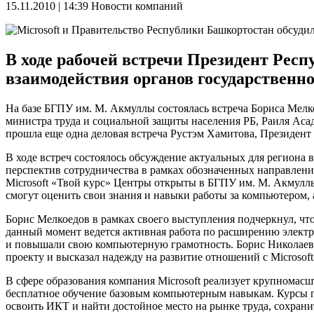
15.11.2010 | 14:39
Новости компаний
В ходе рабочей встречи Президент Респ
взаимодействия органов государственно
На базе БГПУ им. М. Акмуллы состоялась встреча Бориса Мел
министра труда и социальной защиты населения РБ, Раиля Аса
прошла еще одна деловая встреча Рустэм Хамитова, Президент 
В ходе встреч состоялось обсуждение актуальных для региона в
перспектив сотрудничества в рамках обозначенных направлени
Microsoft «Твой курс» Центры открыты в БГПУ им. М. Акмулл
смогут оценить свои знания и навыки работы за компьютером
Борис Мелкоедов в рамках своего выступления подчеркнул, чт
данный момент ведется активная работа по расширению электро
и повышали свою компьютерную грамотность. Борис Николаеви
проекту и высказал надежду на развитие отношений с Microsoft
В сфере образования компания Microsoft реализует крупномас
бесплатное обучение базовым компьютерным навыкам. Курсы п
освоить ИКТ и найти достойное место на рынке труда, сохра