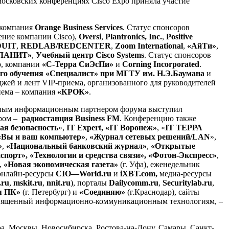
 московских конференциях Cisco Expo приняла участие
 компания
Orange
Business
Services
. Cтатус спонсоров
ение компании Cisco),
Oversi
,
Plantronics
,
Inc
.
,
Positive
DUIT
,
REDLAB
/
REDCENTER
,
Zoom
International
,
«АйТи»
,
 ЛАНИТ
»
,
Учебный центр
Cisco
Systems
. Статус спонсоров
о, компании
«С-Терра СиЭсПи»
и
Corning
Incorporated
.
о обучения «Специалист» при МГТУ им. Н.Э.Баумана
и
джей и лент VIP-приема, организованного для руководителей
иема – компания
«КРОК»
.
ральным информационным партнером форума выступил
ером –
радиостанция
Business
FM
. Конференцию также
я безопасность
»,
IT
Expert
,
«
IT
Воронеж»
, «
IT
ТЕРРА
«Вы и ваш компьютер»
,
«Журнал сетевых решений/
LAN
»,
»
,
«Национальный банковский журнал»
,
«Открытые
спорт»
,
«Технологии и средства связи»
,
«Фотон-Экспресс»
,
,
«Новая экономическая газета»
(г. Уфа), еженедельник
онлайн-ресурсы
CIO
—
World
.
ru
и
iXBT
.
com
,
медиа-ресурсы
.
ru
,
mskit
.
ru
,
nnit
.
ru
), порталы
Dailycomm
.
ru
,
Securitylab
.
ru
,
я ПК»
(г. Петербург) и
«Соединяю»
(г.Краснодар),
сайты
посвященный информационно-коммуникационным технологиям, –
ра, Москвы, Новосибирска, Ростова-на-Дону, Самары, Санкт-