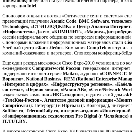
Innovations
)
получила статус технологического партнера, в ка
корпорация
Intel
.
Спонсором открытия потока «Оптические сети и системы» ста
презентаций получили
Atomic
Code
,
BMC
Software
,
технолог
Technologies
,
«СТЭП ЛОДЖИК»
и
Центр Анализа Интернет-
«Инфосистемы Джет»
,
«КОМПЛИТ»
,
«Марвел-Дистрибуци
сессий неформального общения по вопросам информационной 
Спонсорами вложения информационных материалов стали
Cis
Учебный центр
«Фаст Лейн»
. Компания
CompTek
выступила с
компаний-заказчиков и партнеров. Спонсором конференц-бейд
Еще один рекорд московская Cisco Expo-2010 установила по к
еженедельник
Computerworld
Россия
, генеральным интернет
поддержали интернет-сервис
Mail
.
ru
, журналы
«
CONNECT
! 
Воронеж»
,
National Business
,
REM
(
Rational
Enterprise
Manag
«Интернет в цифрах»
,
«Инфраструктура регионов», «Кабел
системы»
,
«Первая миля»
,
«Равно АВ»
,
«Сети/
Network
Worl
издательская компания
«ИКС-холдинг»
, издательский дом
«ФИ
«
ТелеКом-Ростов»
,
Агентство деловой информации «Монит
Comprice
.
ru
(г. Петербург) и
Htpro
.
ru
(г. Волгоград), интерне
Softline.ru
,
TelecomDaily
.
ru
,
интернет-издания
«Инженерный 
об
информационных технологиях
Pro Digital
(г. Челябинск)
IT
.
TUT
.
BY
.
В работе московской Cisco Expo-2010 участвовали 80 предста