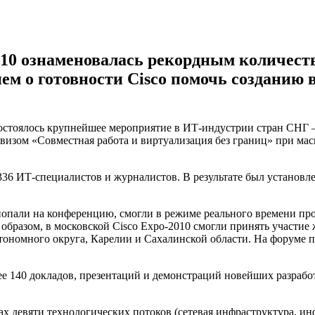
10 ознаменовалась рекордным количеств
ием о готовности Cisco помочь созданию 
состоялось крупнейшее мероприятие в ИТ-индустрии стран СНГ
изом «Совместная работа и виртуализация без границ» при мас
ии.
 ИТ-специалистов и журналистов. В результате был установле
попали на конференцию, смогли в режиме реального времени пр
 образом, в московской Cisco Expo-2010 смогли принять участи
ономного округа, Карелии и Сахалинской области. На форуме п
140 докладов, презентаций и демонстраций новейших разработок
 девяти технологических потоков (сетевая инфраструктура, и