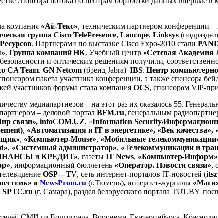
честве спонсора потока по центрам обработки данных впервые в
ла компания
«Ай-Теко»
, техническим партнером конференции –
ическая группа
Cisco
TelePresence
,
Lancope
,
Linksys
(подраздел
Ресурсов
. Партнерами по выставке Cisco Expo-2010 стали
PAN
я»
,
Группа компаний НК
,
Учебный центр
«
Сетевая Академия
безопасности и оптическим решениям получили, соответственн
co
CA
Team
,
GN
Netcom
(бренд Jabra),
IBS
,
Центр компьютерног
понсором пакета участника конференции, а также спонсора бей
жей участников форума стала компания
OCS
, спонсором VIP-пр
оличеству медиапартнеров – на этот раз их оказалось 55. Гене
-партнером – деловой портал
BFM
.
ru
, генеральным радиопартн
Мир связи»
,
infoCOM
.
UZ
, «
Information
Security
/Информационна
ement
)
,
«Автоматизация и
IT
в энергетике»,
«Век качества»,
ьщик»
,
«Компьютер-
Mouse
»
,
«Мобильные телекоммуникации
d
»
,
«Системный администратор»
,
«Телекоммуникации и тран
НАНСЫ и КРЕДИТ»
,
газеты
IT
News
,
«Компьютер-Информ»
ор»
,
информационный бюллетень
«Оператор. Новости связи»
,
т-телевидение
OSP
—
TV
,
сеть интернет-порталов IT-новостей (
itsz
вестник»
и
NewsProm.ru
(г.Тюмень)
,
интернет-журналы
«Маги
и
SPTC
.
ru
(г. Самара), раздел белорусского портала TUT.BY, 
вителей СМИ из Волгограда, Воронежа, Екатеринбурга, Краснода