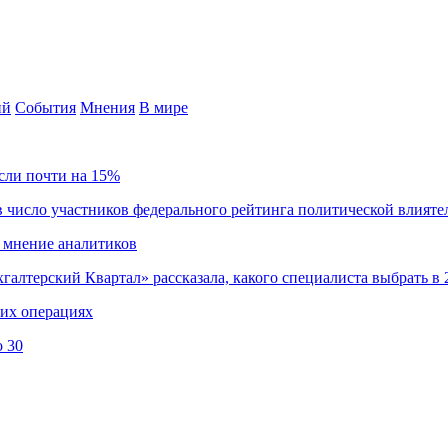
ий
События
Мнения
В мире
сли почти на 15%
 число участников федерального рейтинга политической влияте
 мнение аналитиков
хгалтерский Квартал» рассказала, какого специалиста выбрать в 
ких операциях
о 30