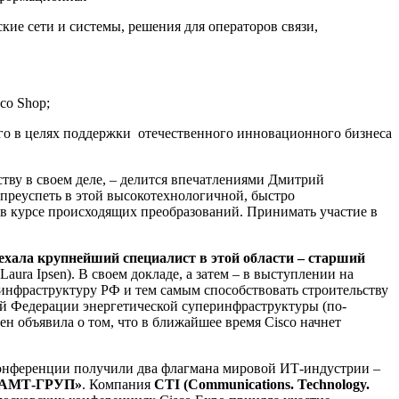
ие сети и системы, решения для операторов связи,
co Shop;
го в целях поддержки отечественного инновационного бизнеса
ву в своем деле, – делится впечатлениями Дмитрий
преуспеть в этой высокотехнологичной, быстро
 в курсе происходящих преобразований. Принимать участие в
ехала крупнейший специалист в этой области – старший
aura Ipsen). В своем докладе, а затем – в выступлении на
инфраструктуру РФ и тем самым способствовать строительству
ой Федерации энергетической суперинфраструктуры (по-
 объявила о том, что в ближайшее время Cisco начнет
 конференции получили два флагмана мировой ИТ-индустрии –
АМТ-ГРУП»
. Компания
CTI
(
Communications
.
Technology
.