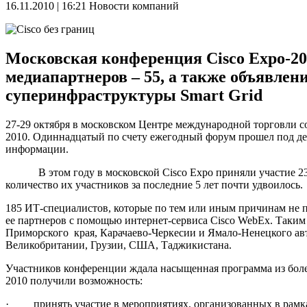
16.11.2010 | 16:21
Новости компаний
Московская конференция Cisco Expo-20
медиапартнеров – 55, а также объявлен
суперинфраструктуры Smart Grid
27-29 октября в московском Центре международной торговли 
2010. Одиннадцатый по счету ежегодный форум прошел под дев
информац
В этом году в московской Cisco Expo приняли участие 2336
количество их участников за последние 5 лет почти удвоилось.
185 ИТ-специалистов, которые по тем или иным причинам не 
ее партнеров с помощью интернет-сервиса Cisco WebEx. Таким
Приморского края, Карачаево-Черкесии и Ямало-Ненецкого авт
Великобритании, Грузии, США, Таджикистана.
Участников конференции ждала насыщенная программа из более 
2010 получили возможность:
· принять участие в мероприятиях, организованных в рамках