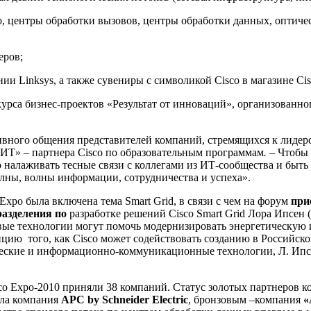
 центры обработки вызовов, центры обработки данных, оптическ
еров;
 Linksys, а также сувениры с символикой Cisco в магазине Cis
са бизнес-проектов «Результат от инноваций», организованно
вного общения представителей компаний, стремящихся к лидерст
ИТ» – партнера Cisco по образовательным программам
. –
Чтобы 
 налаживать тесные связи с коллегами из ИТ-сообщества и быть
олны, волны информации, сотрудничества и успеха».
xpo была включена тема Smart Grid, в связи с чем на форум
при
разделения по
разработке решений Cisco Smart Grid Лора Ипсен (L
евые технологии могут помочь модернизировать энергетическую 
цию того, как Cisco может содействовать созданию в Российск
ческие и информационно-коммуникационные технологии, Л. Ипсен
sco Expo-2010 приняли 38 компаний. Статус золотых партнеров
ала компания
APC
by
Schneider
Electric
, бронзовым –компания
«