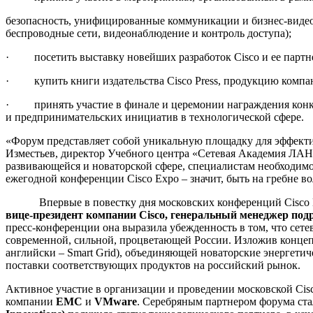
безопасность, унифицированные коммуникации и бизнес-видео,
беспроводные сети, видеонаблюдение и контроль доступа);
· посетить выставку новейших разработок Cisco и ее партн
· купить книги издательства Cisco Press, продукцию компании
· принять участие в финале и церемонии награждения конкур
и предпринимательских инициатив в технологической сфере.
«Форум представляет собой уникальную площадку для эффекти
Изместьев, директор Учебного центра «Сетевая Академия ЛАН
развивающейся и новаторской сфере, специалистам необходимо
ежегодной конференции Cisco Expo – значит, быть на гребне в
Впервые в повестку дня московских конференций Cisco E
вице-президент компании
Cisco
, генеральный менеджер под
пресс-конференции она выразила убежденность в том, что сет
современной, сильной, процветающей России. Изложив концеп
английски – Smart Grid), объединяющей новаторские энергети
поставки соответствующих продуктов на российский рынок.
Активное участие в организации и проведении московской Ci
компании
EMC
и
VMware
.
Серебряным партнером форума ст