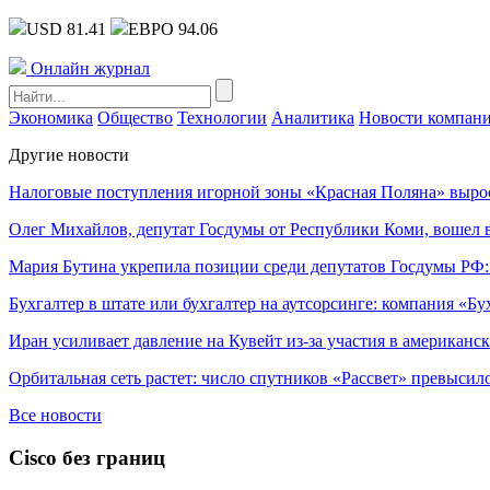
USD 81.41
ЕВРО 94.06
Онлайн журнал
Экономика
Общество
Технологии
Аналитика
Новости компан
Другие новости
Налоговые поступления игорной зоны «Красная Поляна» выро
Олег Михайлов, депутат Госдумы от Республики Коми, вошел в
Мария Бутина укрепила позиции среди депутатов Госдумы РФ:
Бухгалтер в штате или бухгалтер на аутсорсинге: компания «Бу
Иран усиливает давление на Кувейт из-за участия в американс
Орбитальная сеть растет: число спутников «Рассвет» превысил
Все новости
Cisco без границ