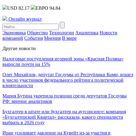
USD 82.17
ЕВРО 94.84
Онлайн журнал
Экономика
Общество
Технологии
Аналитика
Новости
компаний
События
Мнения
В мире
Другие новости
Налоговые поступления игорной зоны «Красная Поляна»
выросли почти на 15%
Олег Михайлов, депутат Госдумы от Республики Коми, вошел
в число участников федерального рейтинга политической
влиятельности
Мария Бутина укрепила позиции среди депутатов Госдумы
РФ: мнение аналитиков
Бухгалтер в штате или бухгалтер на аутсорсинге: компания
«Бухгалтерский Квартал» рассказала, какого специалиста
выбрать в 2026 году
Иран усиливает давление на Кувейт из-за участия в