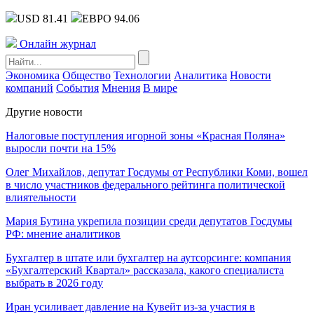
USD 81.41
ЕВРО 94.06
Онлайн журнал
Экономика
Общество
Технологии
Аналитика
Новости
компаний
События
Мнения
В мире
Другие новости
Налоговые поступления игорной зоны «Красная Поляна»
выросли почти на 15%
Олег Михайлов, депутат Госдумы от Республики Коми, вошел
в число участников федерального рейтинга политической
влиятельности
Мария Бутина укрепила позиции среди депутатов Госдумы
РФ: мнение аналитиков
Бухгалтер в штате или бухгалтер на аутсорсинге: компания
«Бухгалтерский Квартал» рассказала, какого специалиста
выбрать в 2026 году
Иран усиливает давление на Кувейт из-за участия в