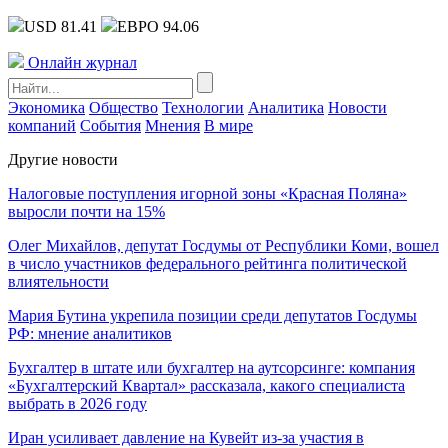
USD 81.41
ЕВРО 94.06
Онлайн журнал
Экономика
Общество
Технологии
Аналитика
Новости
компаний
События
Мнения
В мире
Другие новости
Налоговые поступления игорной зоны «Красная Поляна»
выросли почти на 15%
Олег Михайлов, депутат Госдумы от Республики Коми, вошел
в число участников федерального рейтинга политической
влиятельности
Мария Бутина укрепила позиции среди депутатов Госдумы
РФ: мнение аналитиков
Бухгалтер в штате или бухгалтер на аутсорсинге: компания
«Бухгалтерский Квартал» рассказала, какого специалиста
выбрать в 2026 году
Иран усиливает давление на Кувейт из-за участия в