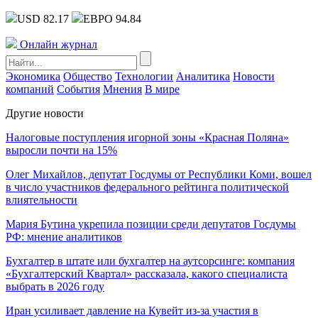
USD 82.17
ЕВРО 94.84
Онлайн журнал
Экономика
Общество
Технологии
Аналитика
Новости
компаний
События
Мнения
В мире
Другие новости
Налоговые поступления игорной зоны «Красная Поляна»
выросли почти на 15%
Олег Михайлов, депутат Госдумы от Республики Коми, вошел
в число участников федерального рейтинга политической
влиятельности
Мария Бутина укрепила позиции среди депутатов Госдумы
РФ: мнение аналитиков
Бухгалтер в штате или бухгалтер на аутсорсинге: компания
«Бухгалтерский Квартал» рассказала, какого специалиста
выбрать в 2026 году
Иран усиливает давление на Кувейт из-за участия в