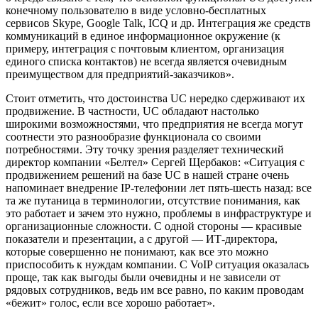
конечному пользователю в виде условно-бесплатных
сервисов Skype, Google Talk, ICQ и др. Интеграция же средств
коммуникаций в единое информационное окружение (к
примеру, интеграция с почтовым клиентом, организация
единого списка контактов) не всегда является очевидным
преимуществом для предприятий-заказчиков».
Стоит отметить, что достоинства UC нередко сдерживают их
продвижение. В частности, UC обладают настолько
широкими возможностями, что предприятия не всегда могут
соотнести это разнообразие функционала со своими
потребностями. Эту точку зрения разделяет технический
директор компании «Белтел» Сергей Щербаков: «Ситуация с
продвижением решений на базе UC в нашей стране очень
напоминает внедрение IP-телефонии лет пять-шесть назад: все
та же путаница в терминологии, отсутствие понимания, как
это работает и зачем это нужно, проблемы в инфраструктуре и
организационные сложности. С одной стороны — красивые
показатели и презентации, а с другой — ИТ-директора,
которые совершенно не понимают, как все это можно
приспособить к нуждам компании. С VoIP ситуация оказалась
проще, так как выгоды были очевидны и не зависели от
рядовых сотрудников, ведь им все равно, по каким проводам
«бежит» голос, если все хорошо работает».