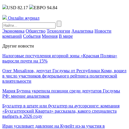
USD 82.17
ЕВРО 94.84
Онлайн журнал
Экономика
Общество
Технологии
Аналитика
Новости
компаний
События
Мнения
В мире
Другие новости
Налоговые поступления игорной зоны «Красная Поляна»
выросли почти на 15%
Олег Михайлов, депутат Госдумы от Республики Коми, вошел
в число участников федерального рейтинга политической
влиятельности
Мария Бутина укрепила позиции среди депутатов Госдумы
РФ: мнение аналитиков
Бухгалтер в штате или бухгалтер на аутсорсинге: компания
«Бухгалтерский Квартал» рассказала, какого специалиста
выбрать в 2026 году
Иран усиливает давление на Кувейт из-за участия в