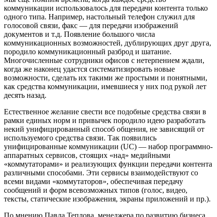
коммуникации использовалось для передачи контента только
одного типа. Например, настольный телефон служил для
голосовой связи, факс — для передачи изображений
документов и т.д. Появление большого числа
коммуникационных возможностей, дублирующих друг друга,
породило коммуникационный разброд и шатание.
Многочисленные сотрудники офисов с нетерпением ждали,
когда же наконец удастся систематизировать новые
возможности, сделать их такими же простыми и понятными,
как средства коммуникации, имевшиеся у них под рукой лет
десять назад.
Естественное желание свести все подобные средства связи в
рамки единых норм и привычек породило идею разработать
некий унифицированный способ общения, не зависящий от
используемого средства связи. Так появились
унифицированные коммуникации (UC) — набор программно-
аппаратных сервисов, стоящих «над» медийными
«коммутаторами» и реализующих функции передачи контента
различными способами. Эти сервисы взаимодействуют со
всеми видами «коммутаторов», обеспечивая передачу
сообщений и форм всевозможных типов (голос, видео,
тексты, статические изображения, экраны приложений и пр.).
По мнению Павла Теплова, менеджера по развитию бизнеса