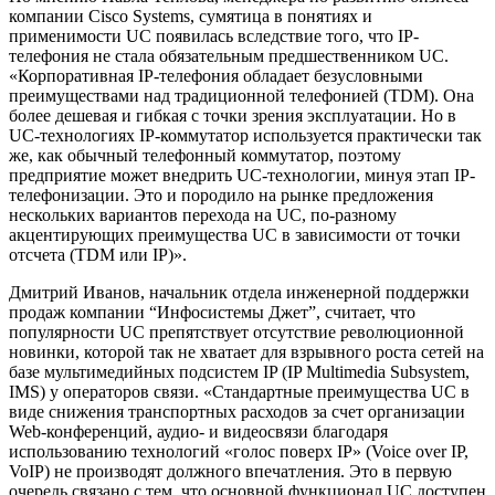
компании Cisco Systems, сумятица в понятиях и
применимости UC появилась вследствие того, что IP-
телефония не стала обязательным предшественником UC.
«Корпоративная IP-телефония обладает безусловными
преимуществами над традиционной телефонией (TDM). Она
более дешевая и гибкая с точки зрения эксплуатации. Но в
UC-технологиях IP-коммутатор используется практически так
же, как обычный телефонный коммутатор, поэтому
предприятие может внедрить UC-технологии, минуя этап IP-
телефонизации. Это и породило на рынке предложения
нескольких вариантов перехода на UC, по-разному
акцентирующих преимущества UC в зависимости от точки
отсчета (TDM или IP)».
Дмитрий Иванов, начальник отдела инженерной поддержки
продаж компании “Инфосистемы Джет”, считает, что
популярности UC препятствует отсутствие революционной
новинки, которой так не хватает для взрывного роста сетей на
базе мультимедийных подсистем IP (IP Multimedia Subsystem,
IMS) у операторов связи. «Стандартные преимущества UC в
виде снижения транспортных расходов за счет организации
Web-конференций, аудио- и видеосвязи благодаря
использованию технологий «голос поверх IP» (Voice over IP,
VoIP) не производят должного впечатления. Это в первую
очередь связано с тем, что основной функционал UC доступен