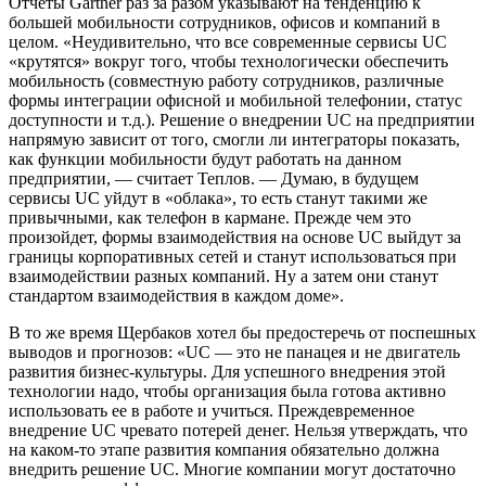
Отчеты Gartner раз за разом указывают на тенденцию к
большей мобильности сотрудников, офисов и компаний в
целом. «Неудивительно, что все современные сервисы UC
«крутятся» вокруг того, чтобы технологически обеспечить
мобильность (совместную работу сотрудников, различные
формы интеграции офисной и мобильной телефонии, статус
доступности и т.д.). Решение о внедрении UC на предприятии
напрямую зависит от того, смогли ли интеграторы показать,
как функции мобильности будут работать на данном
предприятии, — считает Теплов. — Думаю, в будущем
сервисы UC уйдут в «облака», то есть станут такими же
привычными, как телефон в кармане. Прежде чем это
произойдет, формы взаимодействия на основе UC выйдут за
границы корпоративных сетей и станут использоваться при
взаимодействии разных компаний. Ну а затем они станут
стандартом взаимодействия в каждом доме».
В то же время Щербаков хотел бы предостеречь от поспешных
выводов и прогнозов: «UC — это не панацея и не двигатель
развития бизнес-культуры. Для успешного внедрения этой
технологии надо, чтобы организация была готова активно
использовать ее в работе и учиться. Преждевременное
внедрение UC чревато потерей денег. Нельзя утверждать, что
на каком-то этапе развития компания обязательно должна
внедрить решение UC. Многие компании могут достаточно