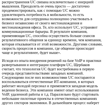
распространения UC связана исключительно с инерцией
мышления. Преодолеть ее очень просто — достаточно
продемонстрировать, как с помощью UC можно
удовлетворить потребность в мобильности, то есть
возможности для сотрудника полноценно участвовать в
бизнесе независимо от своего местонахождения и
местонахождения офиса. Те, кто использует UC, устраняют
коммуникационные барьеры. В результате компания,
применяющая UC, способна осуществить больше сеансов
результативного общения за единицу времени, чем компания,
которая отказывается от этой возможности. Другими словами,
скорость процессов в компании, где общение происходит
чаще и результативнее, будет выше».
Исходя из опыта внедрения решений на базе VoIP и практики
развертывания и интеграции платформ UC, Щербаков
считает, что технология UC будет востребована в первую
очередь представительствами западных компаний.
Следующими после них возможностями UC постараются
воспользоваться отечественные ИТ-компании, в которых
работает молодой персонал и применяется западная модель
ведения бизнеса. Эти компании имеют опыт использования
VoIP, удаленной работы и т.д. Параллельно будут стартовать
небольшие пилотные проекты в отечественных компаниях
других секторов экономики. В дальнейшем процесс наберет