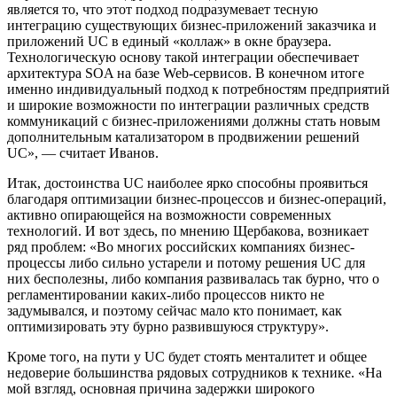
является то, что этот подход подразумевает тесную
интеграцию существующих бизнес-приложений заказчика и
приложений UC в единый «коллаж» в окне браузера.
Технологическую основу такой интеграции обеспечивает
архитектура SOA на базе Web-сервисов. В конечном итоге
именно индивидуальный подход к потребностям предприятий
и широкие возможности по интеграции различных средств
коммуникаций с бизнес-приложениями должны стать новым
дополнительным катализатором в продвижении решений
UC», — считает Иванов.
Итак, достоинства UC наиболее ярко способны проявиться
благодаря оптимизации бизнес-процессов и бизнес-операций,
активно опирающейся на возможности современных
технологий. И вот здесь, по мнению Щербакова, возникает
ряд проблем: «Во многих российских компаниях бизнес-
процессы либо сильно устарели и потому решения UC для
них бесполезны, либо компания развивалась так бурно, что о
регламентировании каких-либо процессов никто не
задумывался, и поэтому сейчас мало кто понимает, как
оптимизировать эту бурно развившуюся структуру».
Кроме того, на пути у UC будет стоять менталитет и общее
недоверие большинства рядовых сотрудников к технике. «На
мой взгляд, основная причина задержки широкого