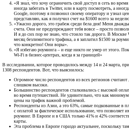
«Я знал, что хочу ограничить свой доступ в сеть во время
иногда забегать в Twitter, или в карту посмотреть, а иногд
Google, поэтому я позвонил своему оператору и узнал це
представляю, как я получил счет на $1600 всего за недел
«Ужасно дорого, это грабеж среди бела дня! Меня дважд
счета. Они не предупреждают тебя вовсе – просто позвол
И я до сих пор не знаю, что стоило так дорого. В Москве
месяц безлимитного трафика, а я заплатил $1500 за роумин
что конкретно! Они воры».
«Я избегаю роуминга – и еще никто не умер от этого. Пок
Wi-Fi в бизнес-центрах, когда я за границей»
В исследовании, которое проводилось между 14 и 24 марта, пр
1308 респондентов. Вот, что выяснилось:
Огромное число респондентов из всех регионов считают 
слишком высоки.
Большинство респондентов сталкивались с высокой оплат
во время путешествий. Не удивительно, что как миниму
цены на трафик важной проблемой.
Респонденты из Азии, а это 63%, самые подкованные в п
с оплатой за фактическое использование, что позволяет и
роуминг. В Европе и в США только 41% и 42% соответс
карты.
Эта проблема в Европе гораздо актуальнее, поскольку та