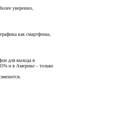
более уверенно,
трафика как смартфоны,
фон для выхода в
 35% и в Америке – только
изменится.