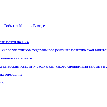
ий
События
Мнения
В мире
сли почти на 15%
 число участников федерального рейтинга политической влияте
 мнение аналитиков
хгалтерский Квартал» рассказала, какого специалиста выбрать в 
ких операциях
о 30