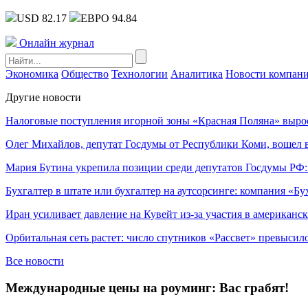
USD 82.17
ЕВРО 94.84
Онлайн журнал
Экономика
Общество
Технологии
Аналитика
Новости компан
Другие новости
Налоговые поступления игорной зоны «Красная Поляна» выро
Олег Михайлов, депутат Госдумы от Республики Коми, вошел в
Мария Бутина укрепила позиции среди депутатов Госдумы РФ:
Бухгалтер в штате или бухгалтер на аутсорсинге: компания «Бу
Иран усиливает давление на Кувейт из-за участия в американс
Орбитальная сеть растет: число спутников «Рассвет» превысил
Все новости
Международные цены на роуминг: Вас грабят!