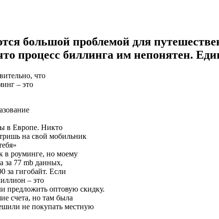
тся большой проблемой для путешествен
то процесс биллинга им непонятен. Един
вительно, что
минг – это
разование
ы в Европе. Никто
отришь на свой мобильник
тебя»
к в роуминге, но моему
ла за 77 mb данных,
0 за гигобайт. Если
миллион – это
и предложить оптовую скидку.
ие счета, но там была
решили не покупать местную