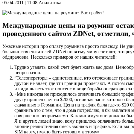
05.04.2011 | 11:08
Аналитика
Международные цены на роуминг остаю
проведенного сайтом ZDNet, отметили, ч
Ужасные истории про оплату роуминга просто повсюду. Не уди
большинство читателей ZDNet по всему миру считают, что роу
обдираловка. Несколько примеров от наших читателей:
Трудно угадать, какой счет будет ждать вас дома. Ценооб
непрозрачно.
“Телеоператоры – единственные, кто отслеживает границ
другой не знает, где эти границы пролегают. А потом см
и видишь весь этот нонсенс в виде борьбы операторов за 
«Мне никогда не приходилось оплачивать большой трафи
другу пришел счет на $2000, основная часть которого бы
скачанных в Германии. Цена на трафик была где-то $20 00
сравнить это с тем, что я дома потребляю, я бы заплатил 
совершенно неприемлемо. Как минимум они должны был
Я и других людей знаю, кому пришлось оплачивать больш
вполне реалистичная смесь звонков и трафика. Если вы 
SIM карту, нужно быть готовым к этому»