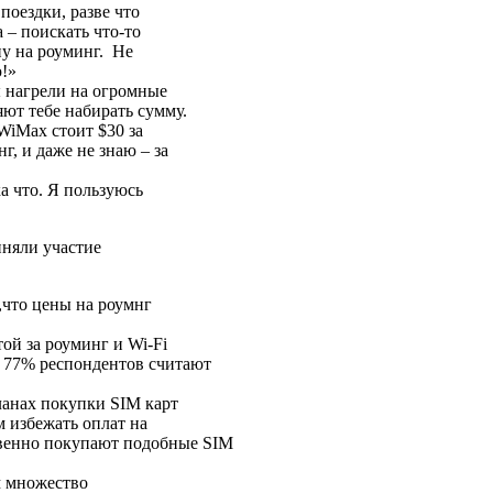
 поездки, разве что
а – поискать что-то
ну на роуминг. Не
ю!»
ы нагрели на огромные
яют тебе набирать сумму.
 WiMax стоит $30 за
г, и даже не знаю – за
а что. Я пользуюсь
иняли участие
,что цены на роумнг
ой за роуминг и Wi-Fi
м 77% респондентов считают
ланах покупки SIM карт
м избежать оплат на
твенно покупают подобные SIM
м множество